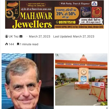
UK Tez
S
March 27, 2023
Last Updated: March 27, 2023
e
144
1 minute read
n
d
a
n
e
m
a
i
l