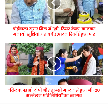
डोईवाला सुगर मिल में "थ्री-टियर केक" काटकर
मनायी खुशियां,गत वर्ष उत्पादन रिकॉर्ड हुआ पार
"तिलक,पहाड़ी टोपी और तुलसी माला" से हुआ जी-20
सम्मेलन प्रतिनिधियों का स्वागत