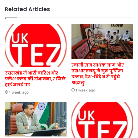
Related Articles
स्वामी राम साधक ग्राम और
एसआरएचयू में गुरु पूर्णिमा
उत्तराखंड में भारी बारिश और
उत्सव, देश-विदेश से पहुंचे
फ्लैश फ्लड की संभावना,7 जिले
श्रद्धालु
हाई अलर्ट पर
1 week ago
1 week ago