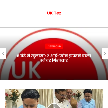
UK Tez
Dehradun
6 घंटे में खुलासा: 2 आई-फोन झपटने वाला
स्नैचर गिरफ्तार