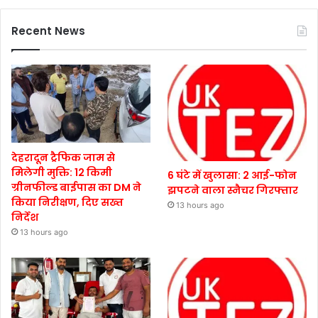
Recent News
देहरादून ट्रैफिक जाम से
मिलेगी मुक्ति: 12 किमी
6 घंटे में खुलासा: 2 आई-फोन
ग्रीनफील्ड बाईपास का DM ने
झपटने वाला स्नैचर गिरफ्तार
किया निरीक्षण, दिए सख्त
13 hours ago
निर्देश
13 hours ago