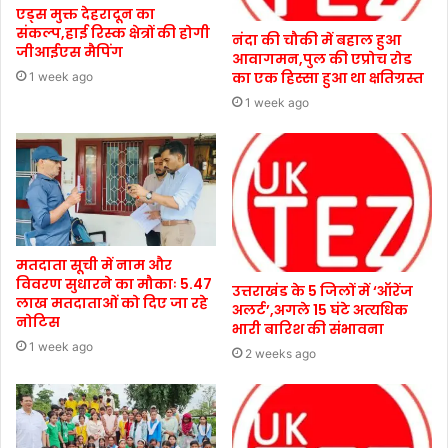
एड्स मुक्त देहरादून का
संकल्प,हाई रिस्क क्षेत्रों की होगी
नंदा की चौकी में बहाल हुआ
जीआईएस मैपिंग
आवागमन,पुल की एप्रोच रोड
का एक हिस्सा हुआ था क्षतिग्रस्त
1 week ago
1 week ago
मतदाता सूची में नाम और
विवरण सुधारने का मौकाः 5.47
उत्तराखंड के 5 जिलों में ‘ऑरेंज
लाख मतदाताओं को दिए जा रहे
अलर्ट’,अगले 15 घंटे अत्यधिक
नोटिस
भारी बारिश की संभावना
1 week ago
2 weeks ago