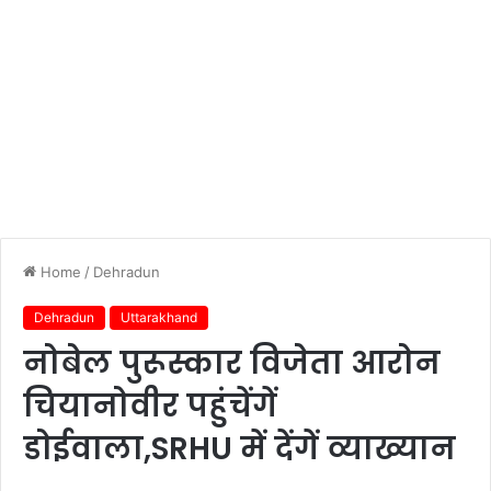
Home
/
Dehradun
Dehradun
Uttarakhand
नोबेल पुरूस्कार विजेता आरोन
चियानोवीर पहुंचेंगें
डोईवाला,SRHU में देंगें व्याख्यान