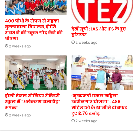
400 पौधों के रोपण से महका
बुल्लावाला विद्यालय,दीप्ति
देखें सूची : IAS और IFS के हुए
रावत ने की स्कूल गोद लेने की
ट्रांसफर
घोषणा
2 weeks ago
2 weeks ago
होली एंजल सीनियर सेकेंडरी
‘मुख्यमंत्री एकल महिला
स्कूल में “अलंकरण समारोह”
स्वरोजगार योजना’ : 488
संपन्न
महिलाओं के खातों में ट्रांसफर
हुए ₹2.76 करोड़
2 weeks ago
2 weeks ago