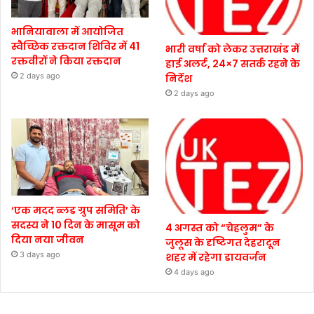
भानियावाला में आयोजित
स्वैच्छिक रक्तदान शिविर में 41
भारी वर्षा को लेकर उत्तराखंड में
रक्तवीरों ने किया रक्तदान
हाई अलर्ट, 24×7 सतर्क रहने के
2 days ago
निर्देश
2 days ago
‘एक मदद ब्लड ग्रुप समिति’ के
सदस्य ने 10 दिन के मासूम को
4 अगस्त को “चेहलुम” के
दिया नया जीवन
जुलूस के दृष्टिगत देहरादून
3 days ago
शहर में रहेगा डायवर्जन
4 days ago