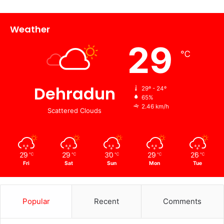
Weather
29
℃
Dehradun
29º - 24º
65%
2.46 km/h
Scattered Clouds
29
29
30
29
26
℃
℃
℃
℃
℃
Fri
Sat
Sun
Mon
Tue
Popular
Recent
Comments