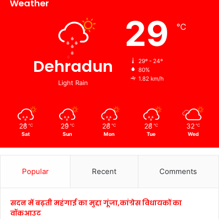
Weather
29
℃
Dehradun
29º - 24º
80%
1.82 km/h
Light Rain
28
29
28
28
32
℃
℃
℃
℃
℃
Sat
Sun
Mon
Tue
Wed
Popular
Recent
Comments
सदन में बढ़ती महंगाई का मुद्दा गूंजा,कांग्रेस विधायकों का
वॉकआउट