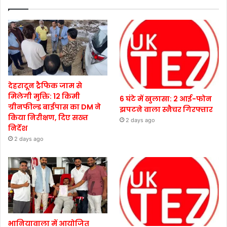
देहरादून ट्रैफिक जाम से
मिलेगी मुक्ति: 12 किमी
6 घंटे में खुलासा: 2 आई-फोन
ग्रीनफील्ड बाईपास का DM ने
झपटने वाला स्नैचर गिरफ्तार
किया निरीक्षण, दिए सख्त
2 days ago
निर्देश
2 days ago
भानियावाला में आयोजित