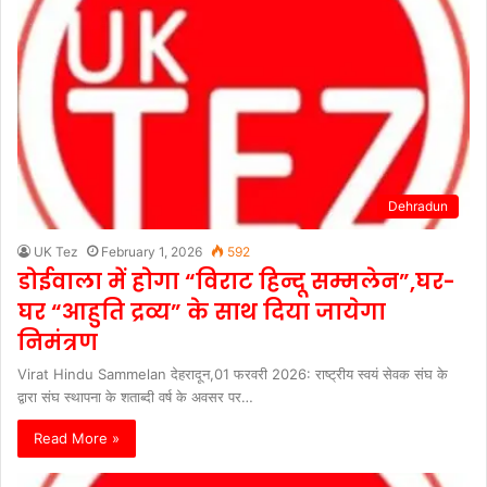
Dehradun
UK Tez
February 1, 2026
592
डोईवाला में होगा “विराट हिन्दू सम्मलेन”,घर-
घर “आहुति द्रव्य” के साथ दिया जायेगा
निमंत्रण
Virat Hindu Sammelan देहरादून,01 फरवरी 2026: राष्ट्रीय स्वयं सेवक संघ के
द्वारा संघ स्थापना के शताब्दी वर्ष के अवसर पर…
Read More »