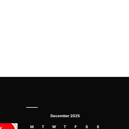
December 2025
M
T
W
T
F
S
S