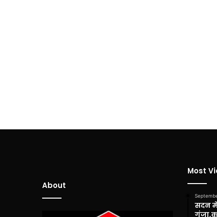
Most V
About
Septembe
सदन में
गूंजा,