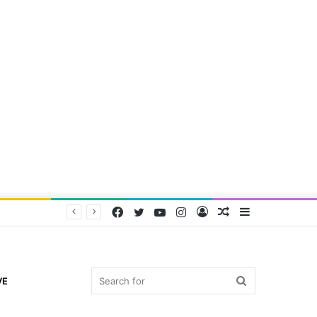
Facebook
Twitter
YouTube
Instagram
Log
Random
Sidebar
In
Article
Search
VE