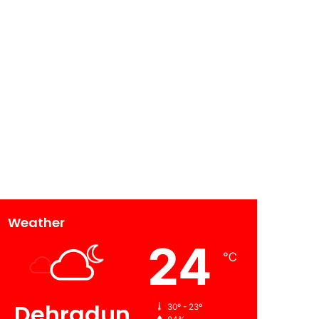
Weather
24
℃
Dehradun
30º - 23º