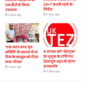
रक्तदान शिविर में 41
24×7 सतर्क रहने के
रक्तवीरों ने किया
निर्देश
रक्तदान
2 days ago
2 days ago
‘एक मदद ब्लड ग्रुप
4 अगस्त को “चेहलुम”
समिति’ के सदस्य ने 10
के जुलूस के दृष्टिगत
दिन के मासूम को दिया
देहरादून शहर में रहेगा
नया जीवन
डायवर्जन
3 days ago
4 days ago