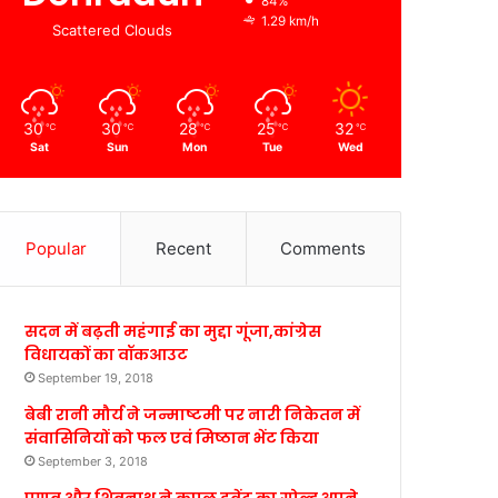
84%
1.29 km/h
Scattered Clouds
30
30
28
25
32
℃
℃
℃
℃
℃
Sat
Sun
Mon
Tue
Wed
Popular
Recent
Comments
सदन में बढ़ती महंगाई का मुद्दा गूंजा,कांग्रेस
विधायकों का वॉकआउट
September 19, 2018
बेबी रानी मौर्य ने जन्माष्टमी पर नारी निकेतन में
संवासिनियों को फल एवं मिष्ठान भेंट किया
September 3, 2018