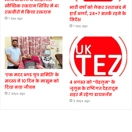
स्वैच्छिक रक्तदान शिविर में 41
भारी वर्षा को लेकर उत्तराखंड में
रक्तवीरों ने किया रक्तदान
हाई अलर्ट, 24×7 सतर्क रहने के
1 day ago
निर्देश
1 day ago
‘एक मदद ब्लड ग्रुप समिति’ के
सदस्य ने 10 दिन के मासूम को
4 अगस्त को “चेहलुम” के
दिया नया जीवन
जुलूस के दृष्टिगत देहरादून
2 days ago
शहर में रहेगा डायवर्जन
3 days ago