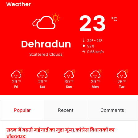
Weather
23
℃
Dehradun
29º - 23º
92%
0.68 km/h
Scattered Clouds
29
29
30
29
26
℃
℃
℃
℃
℃
Fri
Sat
Sun
Mon
Tue
Popular
Recent
Comments
सदन में बढ़ती महंगाई का मुद्दा गूंजा,कांग्रेस विधायकों का
वॉकआउट