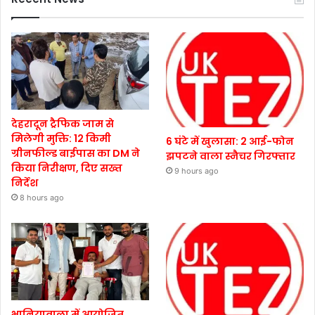
देहरादून ट्रैफिक जाम से
मिलेगी मुक्ति: 12 किमी
6 घंटे में खुलासा: 2 आई-फोन
ग्रीनफील्ड बाईपास का DM ने
झपटने वाला स्नैचर गिरफ्तार
किया निरीक्षण, दिए सख्त
9 hours ago
निर्देश
8 hours ago
भानियावाला में आयोजित