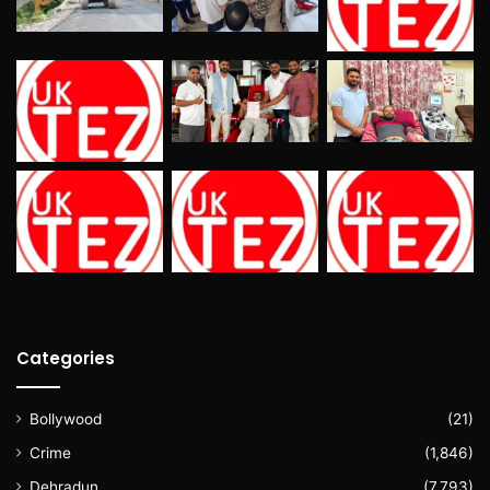
Categories
Bollywood
(21)
Crime
(1,846)
Dehradun
(7,793)