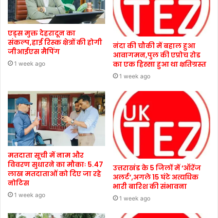
एड्स मुक्त देहरादून का
संकल्प,हाई रिस्क क्षेत्रों की होगी
नंदा की चौकी में बहाल हुआ
जीआईएस मैपिंग
आवागमन,पुल की एप्रोच रोड
का एक हिस्सा हुआ था क्षतिग्रस्त
1 week ago
1 week ago
मतदाता सूची में नाम और
विवरण सुधारने का मौकाः 5.47
उत्तराखंड के 5 जिलों में ‘ऑरेंज
लाख मतदाताओं को दिए जा रहे
अलर्ट’,अगले 15 घंटे अत्यधिक
नोटिस
भारी बारिश की संभावना
1 week ago
1 week ago