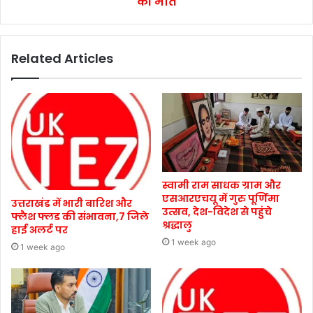
की मौत
Related Articles
स्वामी राम साधक ग्राम और
एसआरएचयू में गुरु पूर्णिमा
उत्तराखंड में भारी बारिश और
उत्सव, देश-विदेश से पहुंचे
फ्लैश फ्लड की संभावना,7 जिले
श्रद्धालु
हाई अलर्ट पर
1 week ago
1 week ago