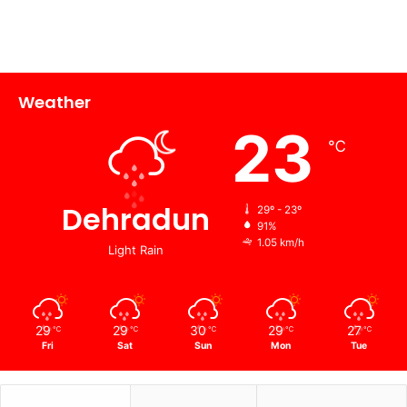
Weather
23
℃
Dehradun
29º - 23º
91%
1.05 km/h
Light Rain
29
29
30
29
27
℃
℃
℃
℃
℃
Fri
Sat
Sun
Mon
Tue