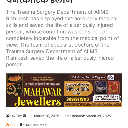
चमत्कारिक इलाज
The Trauma Surgery Department of AIIMS
Rishikesh has displayed extraordinary medical
skills and saved the life of a seriously injured
person, whose condition was considered
completely incurable from the medical point of
view. The team of specialist doctors of the
Trauma Surgery Department of AIIMS,
Rishikesh saved the life of a seriously injured
person.
UK Tez
S
March 28, 2025
Last Updated: March 28, 2025
e
888
2 minutes read