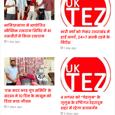
भानियावाला में आयोजित
स्वैच्छिक रक्तदान शिविर में 41
भारी वर्षा को लेकर उत्तराखंड में
रक्तवीरों ने किया रक्तदान
हाई अलर्ट, 24×7 सतर्क रहने के
1 day ago
निर्देश
1 day ago
‘एक मदद ब्लड ग्रुप समिति’ के
सदस्य ने 10 दिन के मासूम को
4 अगस्त को “चेहलुम” के
दिया नया जीवन
जुलूस के दृष्टिगत देहरादून
2 days ago
शहर में रहेगा डायवर्जन
3 days ago