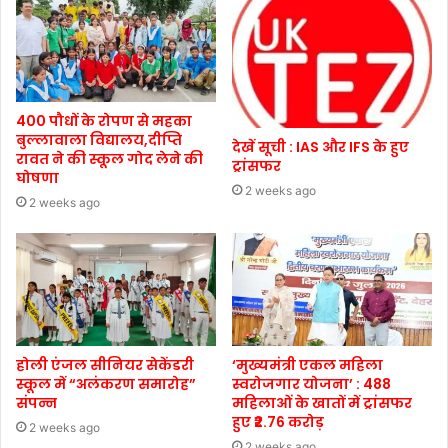
400 पौधों के रोपण से महका
बुल्लावाला विद्यालय,दीप्ति
देखें सूची : IAS और IFS के हुए
रावत ने की स्कूल गोद लेने की
ट्रांसफर
घोषणा
2 weeks ago
2 weeks ago
होली एंजल सीनियर सेकेंडरी
‘मुख्यमंत्री एकल महिला
स्कूल में “अलंकरण समारोह”
स्वरोजगार योजना’ : 488
संपन्न
महिलाओं के खातों में ट्रांसफर
हुए ₹2.76 करोड़
2 weeks ago
2 weeks ago