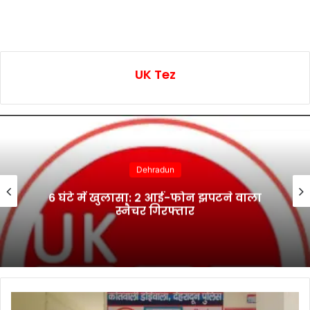
UK Tez
Dehradun
6 घंटे में खुलासा: 2 आई-फोन झपटने वाला
स्नैचर गिरफ्तार