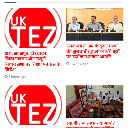
उत्तराखंड में SIR के दूसरे चरण
की सुनवाई शुरू,नजदीकी बूथों
SIR : सहसपुर, डोईवाला,
पर दर्ज करा सकेंगे आपत्ति
विकासनगर और मसूरी
विधानसभा पर विशेष फोकस के
1 week ago
निर्देश
5 days ago
स्वामी राम साधक ग्राम और