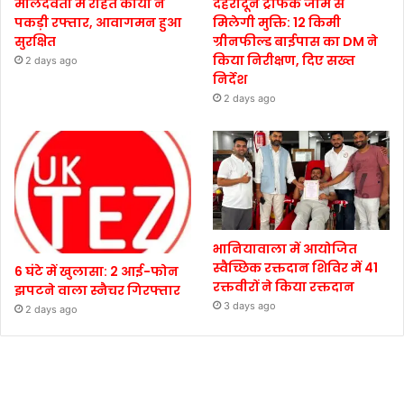
मालदेवता में राहत कार्यों ने
देहरादून ट्रैफिक जाम से
पकड़ी रफ्तार, आवागमन हुआ
मिलेगी मुक्ति: 12 किमी
सुरक्षित
ग्रीनफील्ड बाईपास का DM ने
किया निरीक्षण, दिए सख्त
2 days ago
निर्देश
2 days ago
भानियावाला में आयोजित
स्वैच्छिक रक्तदान शिविर में 41
6 घंटे में खुलासा: 2 आई-फोन
रक्तवीरों ने किया रक्तदान
झपटने वाला स्नैचर गिरफ्तार
3 days ago
2 days ago