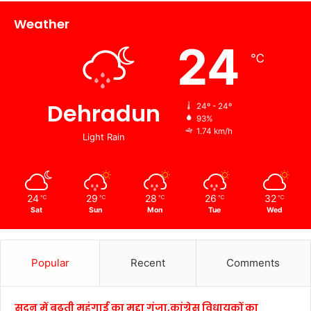
Weather
24
℃
Dehradun
24º - 24º
93%
1.74 km/h
Light Rain
24
29
28
26
32
℃
℃
℃
℃
℃
Sat
Sun
Mon
Tue
Wed
Popular
Recent
Comments
सदन में बढ़ती महंगाई का मुद्दा गूंजा,कांग्रेस विधायकों का