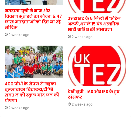
मतदाता सूची में नाम और
विवरण सुधारने का मौकाः 5.47
उत्तराखंड के 5 जिलों में ‘ऑरेंज
लाख मतदाताओं को दिए जा रहे
अलर्ट’,अगले 15 घंटे अत्यधिक
नोटिस
भारी बारिश की संभावना
2 weeks ago
2 weeks ago
400 पौधों के रोपण से महका
बुल्लावाला विद्यालय,दीप्ति
देखें सूची : IAS और IFS के हुए
रावत ने की स्कूल गोद लेने की
ट्रांसफर
घोषणा
2 weeks ago
2 weeks ago