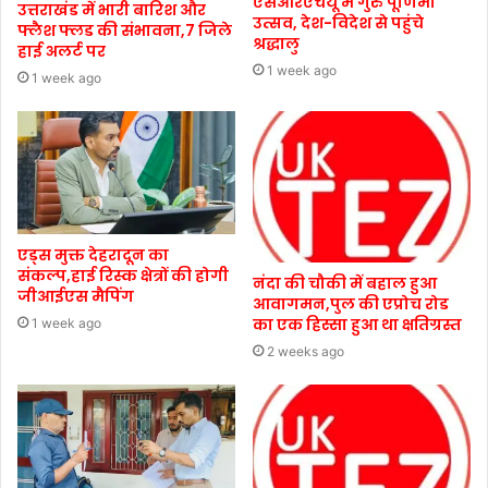
एसआरएचयू में गुरु पूर्णिमा
उत्तराखंड में भारी बारिश और
उत्सव, देश-विदेश से पहुंचे
फ्लैश फ्लड की संभावना,7 जिले
श्रद्धालु
हाई अलर्ट पर
1 week ago
1 week ago
एड्स मुक्त देहरादून का
संकल्प,हाई रिस्क क्षेत्रों की होगी
नंदा की चौकी में बहाल हुआ
जीआईएस मैपिंग
आवागमन,पुल की एप्रोच रोड
का एक हिस्सा हुआ था क्षतिग्रस्त
1 week ago
2 weeks ago