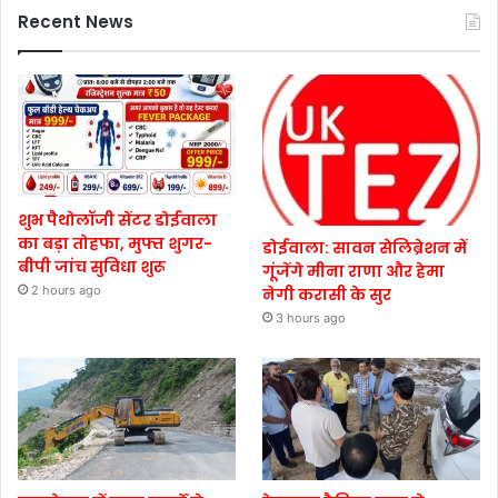
Recent News
शुभ पैथोलॉजी सेंटर डोईवाला
का बड़ा तोहफा, मुफ्त शुगर-
डोईवाला: सावन सेलिब्रेशन में
बीपी जांच सुविधा शुरू
गूंजेंगे मीना राणा और हेमा
2 hours ago
नेगी करासी के सुर
3 hours ago