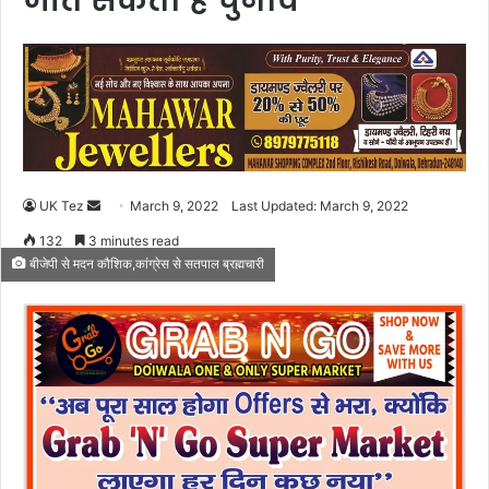
जीत सकता है चुनाव
UK Tez
S
March 9, 2022
Last Updated: March 9, 2022
e
132
3 minutes read
n
बीजेपी से मदन कौशिक,कांग्रेस से सतपाल ब्रह्मचारी
d
a
n
e
m
a
i
l