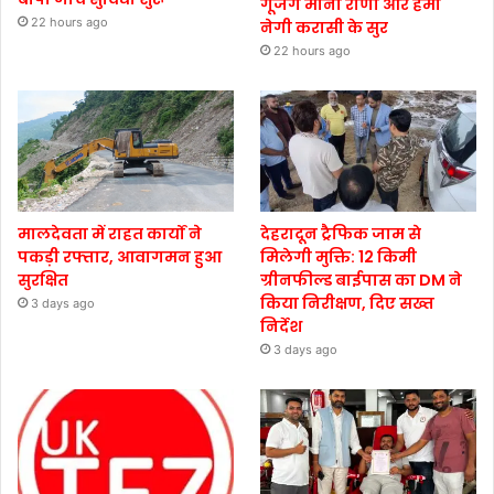
गूंजेंगे मीना राणा और हेमा
22 hours ago
नेगी करासी के सुर
22 hours ago
मालदेवता में राहत कार्यों ने
देहरादून ट्रैफिक जाम से
पकड़ी रफ्तार, आवागमन हुआ
मिलेगी मुक्ति: 12 किमी
सुरक्षित
ग्रीनफील्ड बाईपास का DM ने
किया निरीक्षण, दिए सख्त
3 days ago
निर्देश
3 days ago