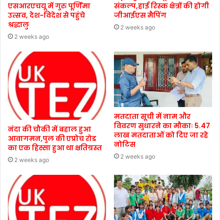
एसआरएचयू में गुरु पूर्णिमा
संकल्प,हाई रिस्क क्षेत्रों की होगी
उत्सव, देश-विदेश से पहुंचे
जीआईएस मैपिंग
श्रद्धालु
2 weeks ago
2 weeks ago
मतदाता सूची में नाम और
विवरण सुधारने का मौकाः 5.47
नंदा की चौकी में बहाल हुआ
लाख मतदाताओं को दिए जा रहे
आवागमन,पुल की एप्रोच रोड
नोटिस
का एक हिस्सा हुआ था क्षतिग्रस्त
2 weeks ago
2 weeks ago