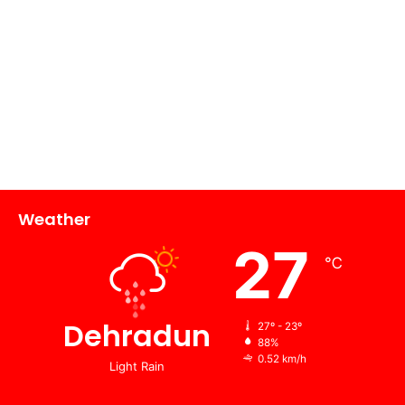
Weather
27
℃
Dehradun
27º - 23º
88%
0.52 km/h
Light Rain