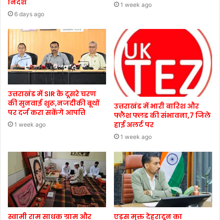
निर्देश
1 week ago
6 days ago
उत्तराखंड में SIR के दूसरे चरण
की सुनवाई शुरू,नजदीकी बूथों
उत्तराखंड में भारी बारिश और
पर दर्ज करा सकेंगे आपत्ति
फ्लैश फ्लड की संभावना,7 जिले
हाई अलर्ट पर
1 week ago
1 week ago
स्वामी राम साधक ग्राम और
एड्स मुक्त देहरादून का