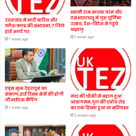
स्वामी राम साधक ग्राम और
एसआरएचयू में गुरु पूर्णिमा
उत्तराखंड में भारी बारिश और
उत्सव, देश-विदेश से पहुंचे
फ्लैश फ्लड की संभावना,7 जिले
श्रद्धालु
हाई अलर्ट पर
1 week ago
1 week ago
एड्स मुक्त देहरादून का
संकल्प,हाई रिस्क क्षेत्रों की होगी
नंदा की चौकी में बहाल हुआ
जीआईएस मैपिंग
आवागमन,पुल की एप्रोच रोड
का एक हिस्सा हुआ था क्षतिग्रस्त
1 week ago
2 weeks ago