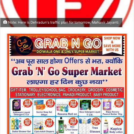
Note: Here is Dehradun's traffic plan for tomorrow, Mahavir Jayanti.