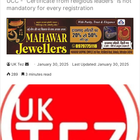
UCC - "Certificate from religious leaders" is not
mandatory for every registration
UK Tez
S
January 30, 2025
Last Updated: January 30, 2025
e
289
3 minutes read
n
d
a
n
e
m
a
i
l