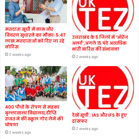
मतदाता सूची में नाम और
विवरण सुधारने का मौकाः 5.47
उत्तराखंड के 5 जिलों में ‘ऑरेंज
लाख मतदाताओं को दिए जा रहे
अलर्ट’,अगले 15 घंटे अत्यधिक
नोटिस
भारी बारिश की संभावना
2 weeks ago
2 weeks ago
400 पौधों के रोपण से महका
बुल्लावाला विद्यालय,दीप्ति
देखें सूची : IAS और IFS के हुए
रावत ने की स्कूल गोद लेने की
ट्रांसफर
घोषणा
2 weeks ago
2 weeks ago