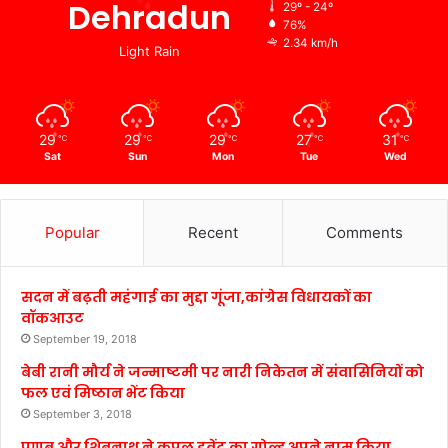
Dehradun
29º - 24º
76%
2.34 km/h
Light Rain
29
29
29
27
31
℃
℃
℃
℃
℃
Sat
Sun
Mon
Tue
Wed
Popular
Recent
Comments
सदन में बढ़ती महंगाई का मुद्दा गूंजा,कांग्रेस विधायकों का
वॉकआउट
September 19, 2018
बेबी रानी मौर्य ने जन्माष्टमी पर नारी निकेतन में संवासिनियों को
फल एवं मिष्ठान भेंट किया
September 3, 2018
प्रणब और शिबनाथ ने कपल इवेंट का गोल्ड अपने नाम किया