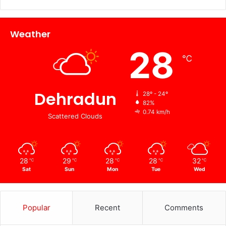
Weather
28
℃
Dehradun
28º - 24º
82%
0.74 km/h
Scattered Clouds
28
29
28
28
32
℃
℃
℃
℃
℃
Sat
Sun
Mon
Tue
Wed
Popular
Recent
Comments