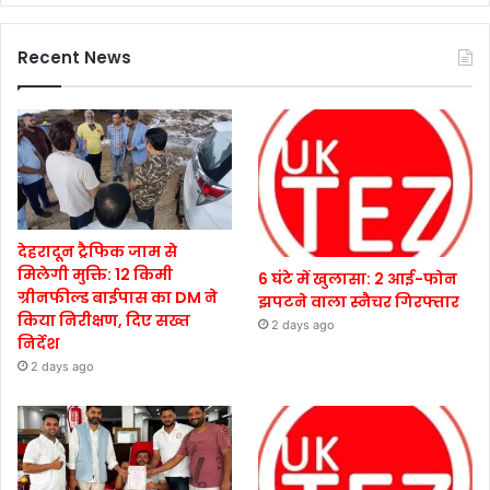
Recent News
देहरादून ट्रैफिक जाम से
मिलेगी मुक्ति: 12 किमी
6 घंटे में खुलासा: 2 आई-फोन
ग्रीनफील्ड बाईपास का DM ने
झपटने वाला स्नैचर गिरफ्तार
किया निरीक्षण, दिए सख्त
2 days ago
निर्देश
2 days ago