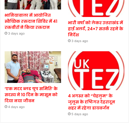
भानियावाला में आयोजित
स्वैच्छिक रक्तदान शिविर में 41
भारी वर्षा को लेकर उत्तराखंड में
रक्तवीरों ने किया रक्तदान
हाई अलर्ट, 24×7 सतर्क रहने के
3 days ago
निर्देश
3 days ago
‘एक मदद ब्लड ग्रुप समिति’ के
सदस्य ने 10 दिन के मासूम को
4 अगस्त को “चेहलुम” के
दिया नया जीवन
जुलूस के दृष्टिगत देहरादून
4 days ago
शहर में रहेगा डायवर्जन
5 days ago