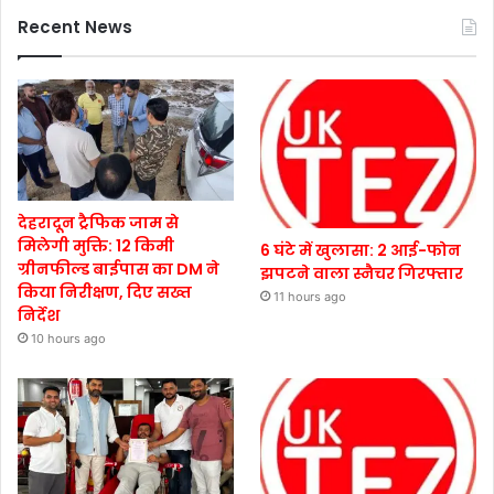
Recent News
देहरादून ट्रैफिक जाम से
मिलेगी मुक्ति: 12 किमी
6 घंटे में खुलासा: 2 आई-फोन
ग्रीनफील्ड बाईपास का DM ने
झपटने वाला स्नैचर गिरफ्तार
किया निरीक्षण, दिए सख्त
11 hours ago
निर्देश
10 hours ago