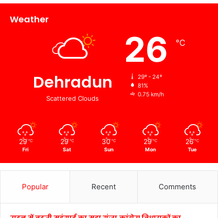
Weather
26
℃
Dehradun
29º - 24º
81%
0.75 km/h
Scattered Clouds
29
29
30
29
26
℃
℃
℃
℃
℃
Fri
Sat
Sun
Mon
Tue
Popular
Recent
Comments
सदन में बढ़ती महंगाई का मुद्दा गूंजा,कांग्रेस विधायकों का