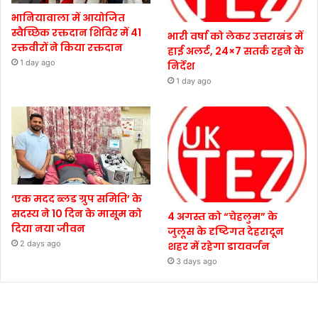
भानियावाला में आयोजित
स्वैच्छिक रक्तदान शिविर में 41
भारी वर्षा को लेकर उत्तराखंड में
रक्तवीरों ने किया रक्तदान
हाई अलर्ट, 24×7 सतर्क रहने के
1 day ago
निर्देश
1 day ago
‘एक मदद ब्लड ग्रुप समिति’ के
सदस्य ने 10 दिन के मासूम को
4 अगस्त को “चेहलुम” के
दिया नया जीवन
जुलूस के दृष्टिगत देहरादून
2 days ago
शहर में रहेगा डायवर्जन
3 days ago