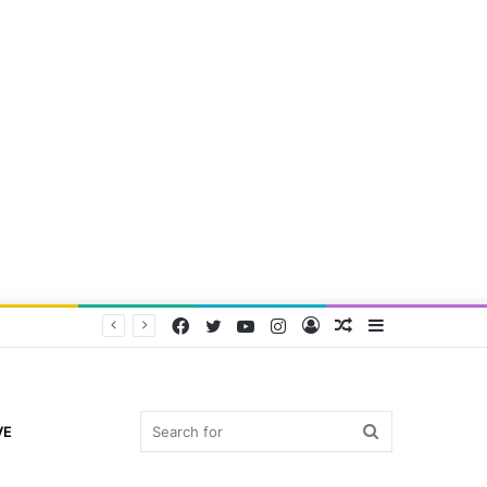
Facebook
Twitter
YouTube
Instagram
Log
Random
Sidebar
In
Article
Search
VE