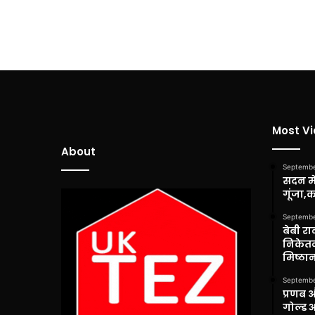
Most V
About
Septembe
सदन में
गूंजा,
Septembe
बेबी रा
निकेतन
मिष्ठान
Septembe
प्रणब 
गोल्ड 