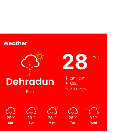
Weather
28
℃
Dehradun
29º - 24º
80%
2.03 km/h
Rain
29
29
28
28
32
℃
℃
℃
℃
℃
Sat
Sun
Mon
Tue
Wed