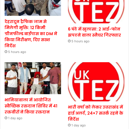
देहरादून ट्रैफिक जाम से
मिलेगी मुक्ति: 12 किमी
6 घंटे में खुलासा: 2 आई-फोन
ग्रीनफील्ड बाईपास का DM ने
झपटने वाला स्नैचर गिरफ्तार
किया निरीक्षण, दिए सख्त
5 hours ago
निर्देश
5 hours ago
भानियावाला में आयोजित
स्वैच्छिक रक्तदान शिविर में 41
भारी वर्षा को लेकर उत्तराखंड में
रक्तवीरों ने किया रक्तदान
हाई अलर्ट, 24×7 सतर्क रहने के
1 day ago
निर्देश
1 day ago