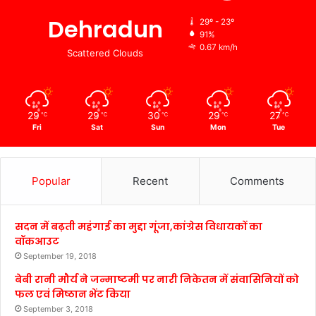
Dehradun
29º - 23º
91%
0.67 km/h
Scattered Clouds
29
29
30
29
27
℃
℃
℃
℃
℃
Fri
Sat
Sun
Mon
Tue
Popular
Recent
Comments
सदन में बढ़ती महंगाई का मुद्दा गूंजा,कांग्रेस विधायकों का
वॉकआउट
September 19, 2018
बेबी रानी मौर्य ने जन्माष्टमी पर नारी निकेतन में संवासिनियों को
फल एवं मिष्ठान भेंट किया
September 3, 2018