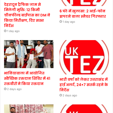
देहरादून ट्रैफिक जाम से
मिलेगी मुक्ति: 12 किमी
6 घंटे में खुलासा: 2 आई-फोन
ग्रीनफील्ड बाईपास का DM ने
झपटने वाला स्नैचर गिरफ्तार
किया निरीक्षण, दिए सख्त
1 day ago
निर्देश
1 day ago
भानियावाला में आयोजित
स्वैच्छिक रक्तदान शिविर में 41
भारी वर्षा को लेकर उत्तराखंड में
रक्तवीरों ने किया रक्तदान
हाई अलर्ट, 24×7 सतर्क रहने के
2 days ago
निर्देश
2 days ago