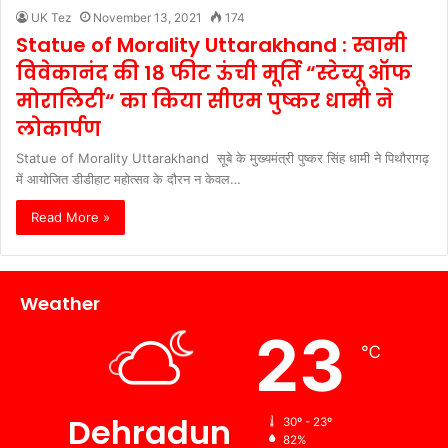
UK Tez
November 13, 2021
174
Statue of Morality Uttarakhand : स्वामी
विवेकानंद की 18 फीट ऊंची मूर्ति “स्टेच्यू ऑफ
मोरालिटी“ का किया सीएम पुष्कर धामी ने
लोकार्पण
Statue of Morality Uttarakhand सूबे के मुख्यमंत्री पुष्कर सिंह धामी ने पिथौरागढ़
में आयोजित डीडीहाट महोत्सव के दौरन न केवल…
Read More »
Weather
23
℃
Dehradun
30º - 23º
82%