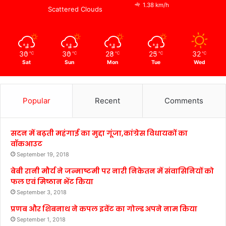
1.38 km/h
Scattered Clouds
30
30
28
25
32
℃
℃
℃
℃
℃
Sat
Sun
Mon
Tue
Wed
Popular
Recent
Comments
सदन में बढ़ती महंगाई का मुद्दा गूंजा,कांग्रेस विधायकों का
वॉकआउट
September 19, 2018
बेबी रानी मौर्य ने जन्माष्टमी पर नारी निकेतन में संवासिनियों को
फल एवं मिष्ठान भेंट किया
September 3, 2018
प्रणब और शिबनाथ ने कपल इवेंट का गोल्ड अपने नाम किया
September 1, 2018