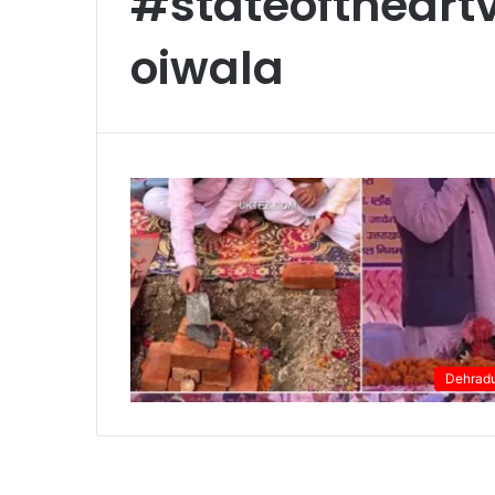
#stateoftheartv
oiwala
Dehrad