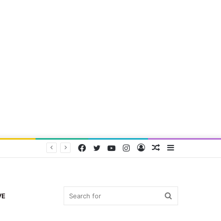
Facebook
Twitter
YouTube
Instagram
Log
Random
Sidebar
In
Article
Search
VE