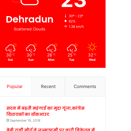
Dehradun
30º - 23º
82%
1.38 km/h
Scattered Clouds
30
30
28
25
32
℃
℃
℃
℃
℃
Sat
Sun
Mon
Tue
Wed
Popular
Recent
Comments
सदन में बढ़ती महंगाई का मुद्दा गूंजा,कांग्रेस
विधायकों का वॉकआउट
September 19, 2018
बेबी रानी मौर्य ने जन्माष्टमी पर नारी निकेतन में