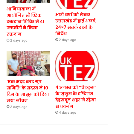
भानियावाला में
भारी वर्षा को लेकर
आयोजित स्वैच्छिक
उत्तराखंड में हाई अलर्ट,
रक्तदान शिविर में 41
24×7 सतर्क रहने के
रक्तवीरों ने किया
निर्देश
रक्तदान
2 days ago
2 days ago
‘एक मदद ब्लड ग्रुप
4 अगस्त को “चेहलुम”
समिति’ के सदस्य ने 10
के जुलूस के दृष्टिगत
दिन के मासूम को दिया
देहरादून शहर में रहेगा
नया जीवन
डायवर्जन
3 days ago
4 days ago