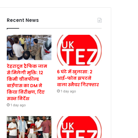
Recent News
देहरादून ट्रैफिक जाम
6 घंटे में खुलासा: 2
से मिलेगी मुक्ति: 12
आई-फोन झपटने
किमी ग्रीनफील्ड
वाला स्नैचर गिरफ्तार
बाईपास का DM ने
किया निरीक्षण, दिए
1 day ago
सख्त निर्देश
1 day ago