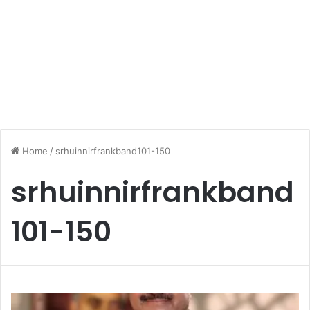
Home
/
srhuinnirfrankband101-150
srhuinnirfrankband
101-150