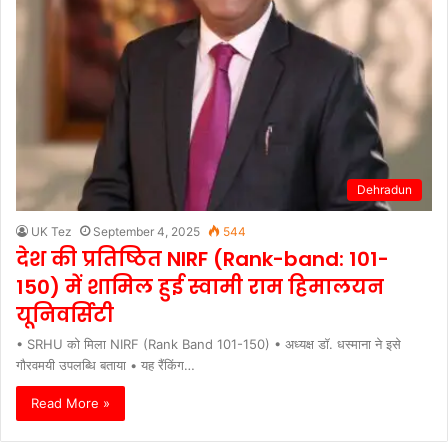
Dehradun
UK Tez
September 4, 2025
544
देश की प्रतिष्ठित NIRF (Rank-band: 101-
150) में शामिल हुई स्वामी राम हिमालयन
यूनिवर्सिटी
• SRHU को मिला NIRF (Rank Band 101-150) • अध्यक्ष डॉ. धस्माना ने इसे
गौरवमयी उपलब्धि बताया • यह रैंकिंग…
Read More »