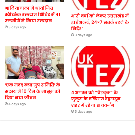
भानियावाला में आयोजित
स्वैच्छिक रक्तदान शिविर में 41
भारी वर्षा को लेकर उत्तराखंड में
रक्तवीरों ने किया रक्तदान
हाई अलर्ट, 24×7 सतर्क रहने के
3 days ago
निर्देश
3 days ago
‘एक मदद ब्लड ग्रुप समिति’ के
सदस्य ने 10 दिन के मासूम को
4 अगस्त को “चेहलुम” के
दिया नया जीवन
जुलूस के दृष्टिगत देहरादून
4 days ago
शहर में रहेगा डायवर्जन
5 days ago