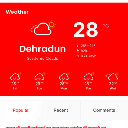
Weather
28
℃
Dehradun
28º - 24º
82%
0.74 km/h
Scattered Clouds
28
29
28
28
32
℃
℃
℃
℃
℃
Sat
Sun
Mon
Tue
Wed
Popular
Recent
Comments