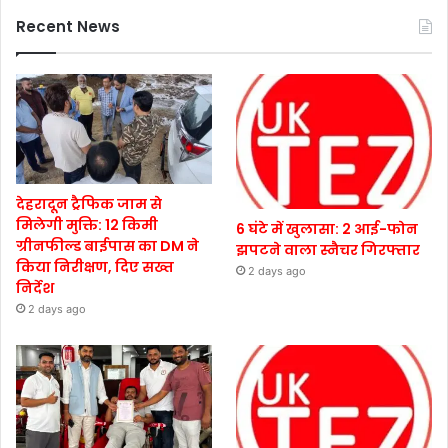
Recent News
देहरादून ट्रैफिक जाम से
मिलेगी मुक्ति: 12 किमी
6 घंटे में खुलासा: 2 आई-फोन
ग्रीनफील्ड बाईपास का DM ने
झपटने वाला स्नैचर गिरफ्तार
किया निरीक्षण, दिए सख्त
2 days ago
निर्देश
2 days ago