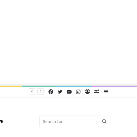
Facebook
Twitter
YouTube
Instagram
Log
Random
Sidebar
In
Article
Search
VE