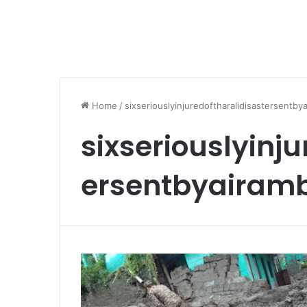
Home
/
sixseriouslyinjuredoftharalidisastersentby
sixseriouslyinju
ersentbyairam