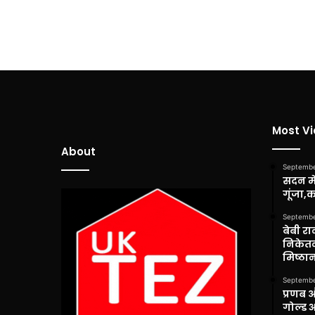
Most V
About
Septembe
सदन में
गूंजा,
Septembe
बेबी रा
निकेतन
मिष्ठान
Septembe
प्रणब 
गोल्ड 