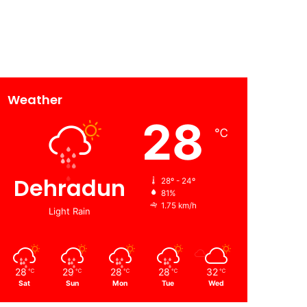
Weather
28
℃
Dehradun
28º - 24º
81%
1.75 km/h
Light Rain
28
29
28
28
32
℃
℃
℃
℃
℃
Sat
Sun
Mon
Tue
Wed