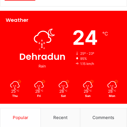
Weather
24
℃
Dehradun
25º - 23º
95%
1.15 km/h
Rain
25
28
28
29
28
℃
℃
℃
℃
℃
Thu
Fri
Sat
Sun
Mon
Popular
Recent
Comments