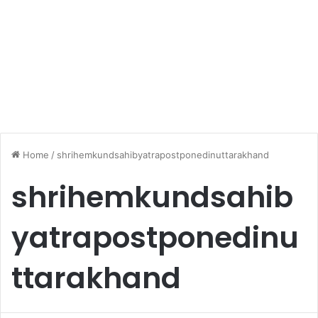
Home
/
shrihemkundsahibyatrapostponedinuttarakhand
shrihemkundsahib
yatrapostponedinu
ttarakhand