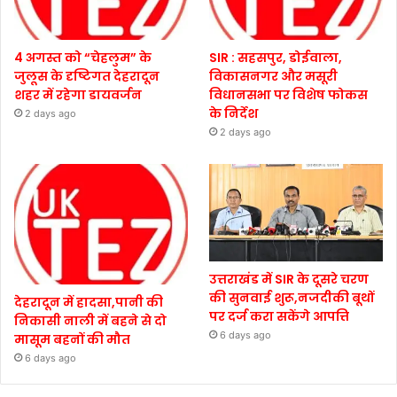
4 अगस्त को “चेहलुम” के
SIR : सहसपुर, डोईवाला,
जुलूस के दृष्टिगत देहरादून
विकासनगर और मसूरी
शहर में रहेगा डायवर्जन
विधानसभा पर विशेष फोकस
के निर्देश
2 days ago
2 days ago
उत्तराखंड में SIR के दूसरे चरण
की सुनवाई शुरू,नजदीकी बूथों
देहरादून में हादसा,पानी की
पर दर्ज करा सकेंगे आपत्ति
निकासी नाली में बहने से दो
6 days ago
मासूम बहनों की मौत
6 days ago