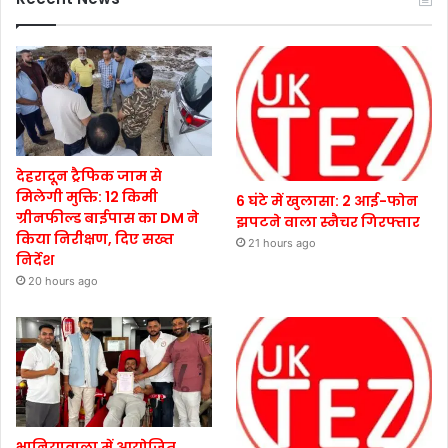
देहरादून ट्रैफिक जाम से
मिलेगी मुक्ति: 12 किमी
6 घंटे में खुलासा: 2 आई-फोन
ग्रीनफील्ड बाईपास का DM ने
झपटने वाला स्नैचर गिरफ्तार
किया निरीक्षण, दिए सख्त
21 hours ago
निर्देश
20 hours ago
भानियावाला में आयोजित