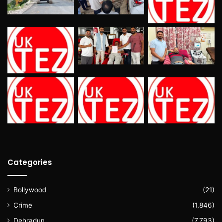
Categories
Bollywood
(21)
Crime
(1,846)
Dehradun
(7,793)