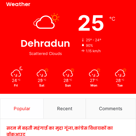
Weather
25
℃
Dehradun
25º - 24º
90%
1.15 km/h
Scattered Clouds
24
29
28
27
28
℃
℃
℃
℃
℃
Fri
Sat
Sun
Mon
Tue
Popular
Recent
Comments
सदन में बढ़ती महंगाई का मुद्दा गूंजा,कांग्रेस विधायकों का
वॉकआउट