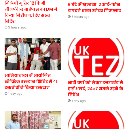
मिलेगी मुक्ति: 12 किमी
6 घंटे में खुलासा: 2 आई-फोन
ग्रीनफील्ड बाईपास का DM ने
झपटने वाला स्नैचर गिरफ्तार
किया निरीक्षण, दिए सख्त
5 hours ago
निर्देश
5 hours ago
भानियावाला में आयोजित
स्वैच्छिक रक्तदान शिविर में 41
भारी वर्षा को लेकर उत्तराखंड में
रक्तवीरों ने किया रक्तदान
हाई अलर्ट, 24×7 सतर्क रहने के
1 day ago
निर्देश
1 day ago