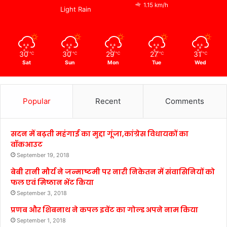
1.15 km/h
Light Rain
30
30
29
27
31
℃
℃
℃
℃
℃
Sat
Sun
Mon
Tue
Wed
Popular
Recent
Comments
सदन में बढ़ती महंगाई का मुद्दा गूंजा,कांग्रेस विधायकों का
वॉकआउट
September 19, 2018
बेबी रानी मौर्य ने जन्माष्टमी पर नारी निकेतन में संवासिनियों को
फल एवं मिष्ठान भेंट किया
September 3, 2018
प्रणब और शिबनाथ ने कपल इवेंट का गोल्ड अपने नाम किया
September 1, 2018