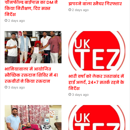
ग्रीनफील्ड बाईपास का DM ने
झपटने वाला स्नैचर गिरफ्तार
किया निरीक्षण, दिए सख्त
2 days ago
निर्देश
2 days ago
भानियावाला में आयोजित
स्वैच्छिक रक्तदान शिविर में 41
भारी वर्षा को लेकर उत्तराखंड में
रक्तवीरों ने किया रक्तदान
हाई अलर्ट, 24×7 सतर्क रहने के
3 days ago
निर्देश
3 days ago