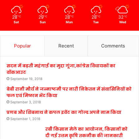
28
29
28
28
32
℃
℃
℃
℃
℃
Sat
Sun
Mon
Tue
Wed
Popular
Recent
Comments
सदन में बढ़ती महंगाई का मुद्दा गूंजा,कांग्रेस विधायकों का
वॉकआउट
September 19, 2018
बेबी रानी मौर्य ने जन्माष्टमी पर नारी निकेतन में संवासिनियों को
फल एवं मिष्ठान भेंट किया
September 3, 2018
प्रणब और शिबनाथ ने कपल इवेंट का गोल्ड अपने नाम किया
September 1, 2018
रबी किसान मेले का आयोजन, किसानों को
दी गई उत्तम कृषि तकनीक की जानकारी