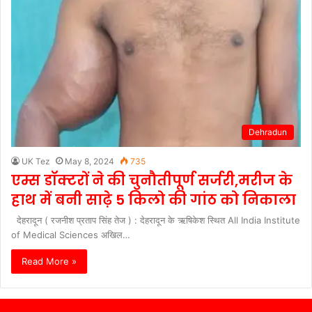
Dehradun
UK Tez
May 8, 2024
735
एम्स डॉक्टरों ने की चुनौतीपूर्ण सर्जरी,मरीज के
हाथ में बनी साढ़े 5 किलो की गांठ को निकाला
देहरादून ( रजनीश प्रताप सिंह तेज ) : देहरादून के ऋषिकेश स्थित All India Institute
of Medical Sciences अखिल…
Read More »