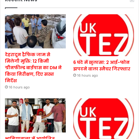
देहरादून ट्रैफिक जाम से
मिलेगी मुक्ति: 12 किमी
6 घंटे में खुलासा: 2 आई-फोन
ग्रीनफील्ड बाईपास का DM ने
झपटने वाला स्नैचर गिरफ्तार
किया निरीक्षण, दिए सख्त
16 hours ago
निर्देश
16 hours ago
भानियावाला में आयोजित