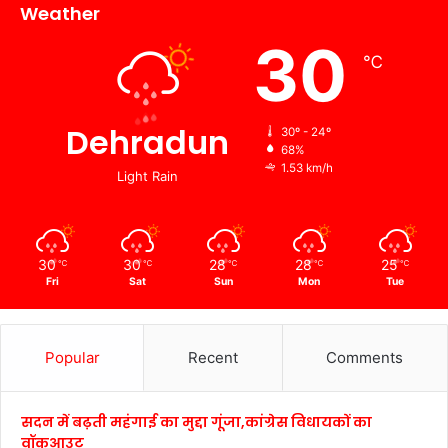
Weather
30
℃
Dehradun
30º - 24º
68%
1.53 km/h
Light Rain
30
30
28
28
25
℃
℃
℃
℃
℃
Fri
Sat
Sun
Mon
Tue
Popular
Recent
Comments
सदन में बढ़ती महंगाई का मुद्दा गूंजा,कांग्रेस विधायकों का
वॉकआउट