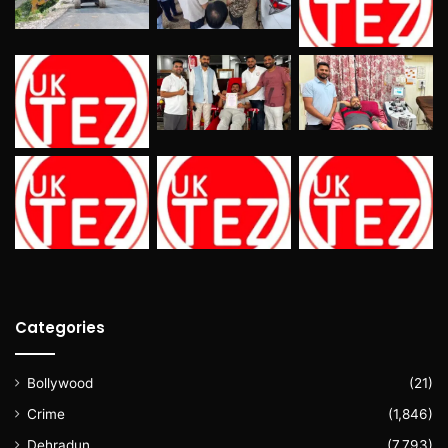
Categories
Bollywood
(21)
Crime
(1,846)
Dehradun
(7,793)