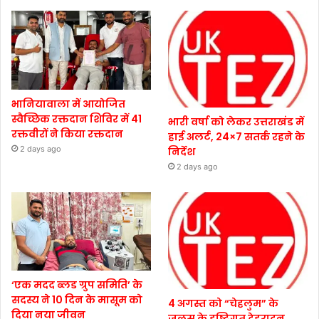
भानियावाला में आयोजित
स्वैच्छिक रक्तदान शिविर में 41
भारी वर्षा को लेकर उत्तराखंड में
रक्तवीरों ने किया रक्तदान
हाई अलर्ट, 24×7 सतर्क रहने के
2 days ago
निर्देश
2 days ago
‘एक मदद ब्लड ग्रुप समिति’ के
सदस्य ने 10 दिन के मासूम को
4 अगस्त को “चेहलुम” के
दिया नया जीवन
जुलूस के दृष्टिगत देहरादून