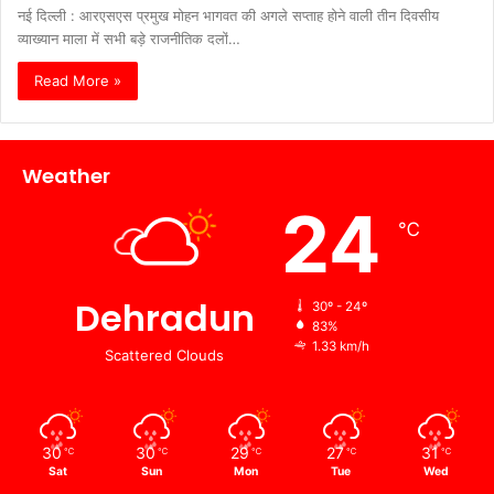
नई दिल्ली : आरएसएस प्रमुख मोहन भागवत की अगले सप्ताह होने वाली तीन दिवसीय
व्याख्यान माला में सभी बड़े राजनीतिक दलों…
Read More »
Weather
24
℃
Dehradun
30º - 24º
83%
1.33 km/h
Scattered Clouds
30
30
29
27
31
℃
℃
℃
℃
℃
Sat
Sun
Mon
Tue
Wed