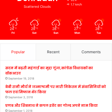
92%
1.7 km/h
Scattered Clouds
24
29
28
27
28
℃
℃
℃
℃
℃
Fri
Sat
Sun
Mon
Tue
Popular
Recent
Comments
सदन में बढ़ती महंगाई का मुद्दा गूंजा,कांग्रेस विधायकों का
वॉकआउट
September 19, 2018
बेबी रानी मौर्य ने जन्माष्टमी पर नारी निकेतन में संवासिनियों को
फल एवं मिष्ठान भेंट किया
September 3, 2018
प्रणब और शिबनाथ ने कपल इवेंट का गोल्ड अपने नाम किया
September 1, 2018