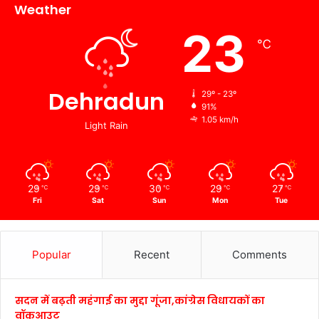
Weather
23
℃
Dehradun
29º - 23º
91%
1.05 km/h
Light Rain
29
29
30
29
27
℃
℃
℃
℃
℃
Fri
Sat
Sun
Mon
Tue
Popular
Recent
Comments
सदन में बढ़ती महंगाई का मुद्दा गूंजा,कांग्रेस विधायकों का
वॉकआउट