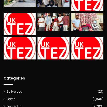
Categories
Bollywood
(21)
Crime
(1,846)
Dehradun
(7,793)