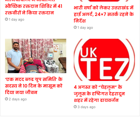
स्वैच्छिक रक्तदान शिविर में 41
भारी वर्षा को लेकर उत्तराखंड में
रक्तवीरों ने किया रक्तदान
हाई अलर्ट, 24×7 सतर्क रहने के
1 day ago
निर्देश
1 day ago
‘एक मदद ब्लड ग्रुप समिति’ के
सदस्य ने 10 दिन के मासूम को
4 अगस्त को “चेहलुम” के
दिया नया जीवन
जुलूस के दृष्टिगत देहरादून
2 days ago
शहर में रहेगा डायवर्जन
3 days ago