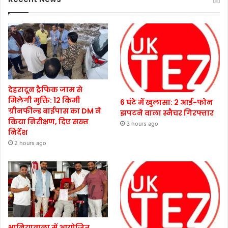
देहरादून ट्रैफिक जाम से
मिलेगी मुक्ति: 12 किमी
6 घंटे में खुलासा: 2 आई-फोन
ग्रीनफील्ड बाईपास का DM ने
झपटने वाला स्नैचर गिरफ्तार
किया निरीक्षण, दिए सख्त
3 hours ago
निर्देश
2 hours ago
भानियावाला में आयोजित