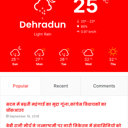
25
℃
Dehradun
25º - 23º
89%
0.97 km/h
Light Rain
25
27
26
32
32
℃
℃
℃
℃
℃
Sun
Mon
Tue
Wed
Thu
Popular
Recent
Comments
सदन में बढ़ती महंगाई का मुद्दा गूंजा,कांग्रेस विधायकों का
वॉकआउट
September 19, 2018
बेबी रानी मौर्य ने जन्माष्टमी पर नारी निकेतन में संवासिनियों को