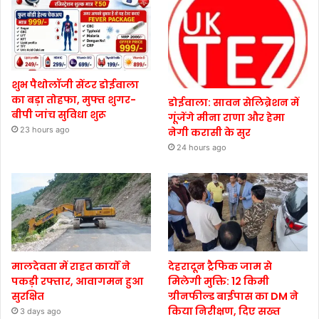
शुभ पैथोलॉजी सेंटर डोईवाला
का बड़ा तोहफा, मुफ्त शुगर-
डोईवाला: सावन सेलिब्रेशन में
बीपी जांच सुविधा शुरू
गूंजेंगे मीना राणा और हेमा
23 hours ago
नेगी करासी के सुर
24 hours ago
मालदेवता में राहत कार्यों ने
देहरादून ट्रैफिक जाम से
पकड़ी रफ्तार, आवागमन हुआ
मिलेगी मुक्ति: 12 किमी
सुरक्षित
ग्रीनफील्ड बाईपास का DM ने
किया निरीक्षण, दिए सख्त
3 days ago