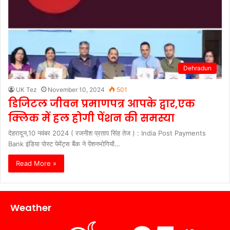
Dehradun
UK Tez
November 10, 2024
501
डिजिटल जीवन प्रमाणपत्र आपके द्वार,एक
क्लिक में हल होगी पेंशन की समस्या
देहरादून,10 नवंबर 2024 ( रजनीश प्रताप सिंह तेज ) : India Post Payments
Bank इंडिया पोस्ट पेमेंट्स बैंक ने पेंशनभोगियों…
Read More »
Weather