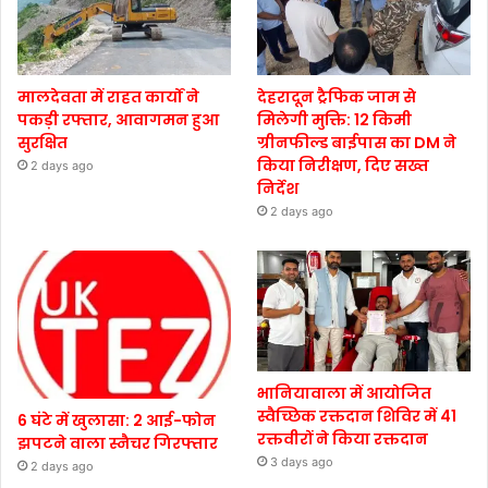
मालदेवता में राहत कार्यों ने
देहरादून ट्रैफिक जाम से
पकड़ी रफ्तार, आवागमन हुआ
मिलेगी मुक्ति: 12 किमी
सुरक्षित
ग्रीनफील्ड बाईपास का DM ने
किया निरीक्षण, दिए सख्त
2 days ago
निर्देश
2 days ago
भानियावाला में आयोजित
स्वैच्छिक रक्तदान शिविर में 41
6 घंटे में खुलासा: 2 आई-फोन
रक्तवीरों ने किया रक्तदान
झपटने वाला स्नैचर गिरफ्तार
3 days ago
2 days ago