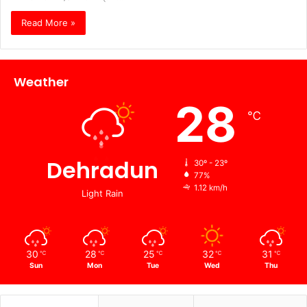
Read More »
Weather
28
℃
Dehradun
30º - 23º
77%
1.12 km/h
Light Rain
30
28
25
32
31
℃
℃
℃
℃
℃
Sun
Mon
Tue
Wed
Thu