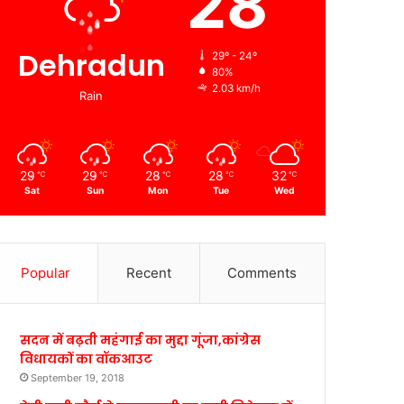
28
Dehradun
29º - 24º
80%
2.03 km/h
Rain
29
29
28
28
32
℃
℃
℃
℃
℃
Sat
Sun
Mon
Tue
Wed
Popular
Recent
Comments
सदन में बढ़ती महंगाई का मुद्दा गूंजा,कांग्रेस
विधायकों का वॉकआउट
September 19, 2018