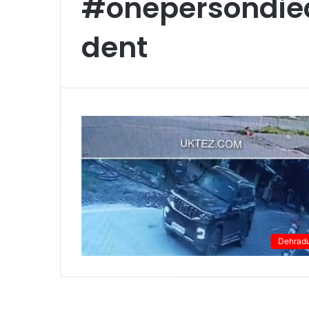
#onepersondie
dent
Dehrad