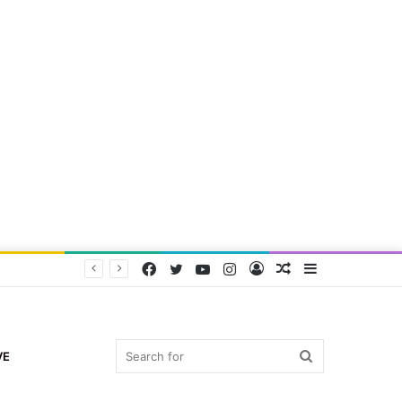
Facebook
Twitter
YouTube
Instagram
Log
Random
Sidebar
In
Article
Search
VE