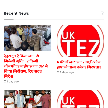
Recent News
देहरादून ट्रैफिक जाम से
मिलेगी मुक्ति: 12 किमी
6 घंटे में खुलासा: 2 आई-फोन
ग्रीनफील्ड बाईपास का DM ने
झपटने वाला स्नैचर गिरफ्तार
किया निरीक्षण, दिए सख्त
2 days ago
निर्देश
1 day ago