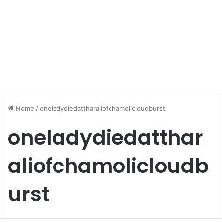
Home
/
oneladydiedattharaliofchamolicloudburst
oneladydiedatthar
aliofchamolicloudb
urst