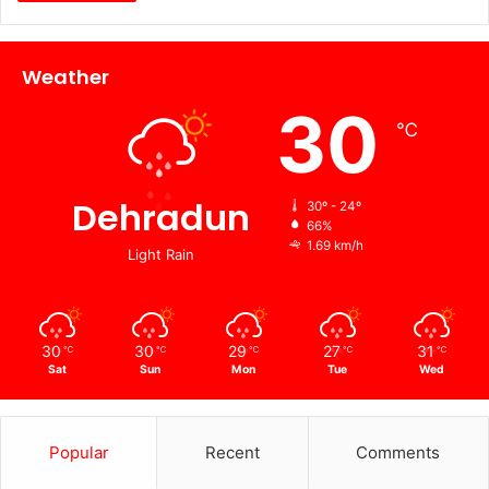
Weather
30
℃
Dehradun
30º - 24º
66%
1.69 km/h
Light Rain
30
30
29
27
31
℃
℃
℃
℃
℃
Sat
Sun
Mon
Tue
Wed
Popular
Recent
Comments