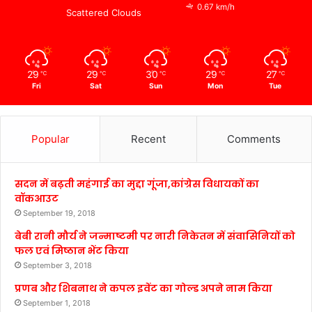
0.67 km/h
Scattered Clouds
29
29
30
29
27
℃
℃
℃
℃
℃
Fri
Sat
Sun
Mon
Tue
Popular
Recent
Comments
सदन में बढ़ती महंगाई का मुद्दा गूंजा,कांग्रेस विधायकों का
वॉकआउट
September 19, 2018
बेबी रानी मौर्य ने जन्माष्टमी पर नारी निकेतन में संवासिनियों को
फल एवं मिष्ठान भेंट किया
September 3, 2018
प्रणब और शिबनाथ ने कपल इवेंट का गोल्ड अपने नाम किया
September 1, 2018