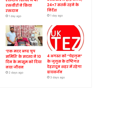
रक्तदान शिविर में 41
24×7 सतर्क रहने के
रक्तवीरों ने किया
निर्देश
रक्तदान
1 day ago
1 day ago
‘एक मदद ब्लड ग्रुप
4 अगस्त को “चेहलुम”
समिति’ के सदस्य ने 10
के जुलूस के दृष्टिगत
दिन के मासूम को दिया
देहरादून शहर में रहेगा
नया जीवन
डायवर्जन
2 days ago
3 days ago