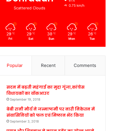
81%
0.75 km/h
Scattered Clouds
29
29
30
29
26
℃
℃
℃
℃
℃
Fri
Sat
Sun
Mon
Tue
Popular
Recent
Comments
सदन में बढ़ती महंगाई का मुद्दा गूंजा,कांग्रेस
विधायकों का वॉकआउट
September 19, 2018
बेबी रानी मौर्य ने जन्माष्टमी पर नारी निकेतन में
संवासिनियों को फल एवं मिष्ठान भेंट किया
September 3, 2018