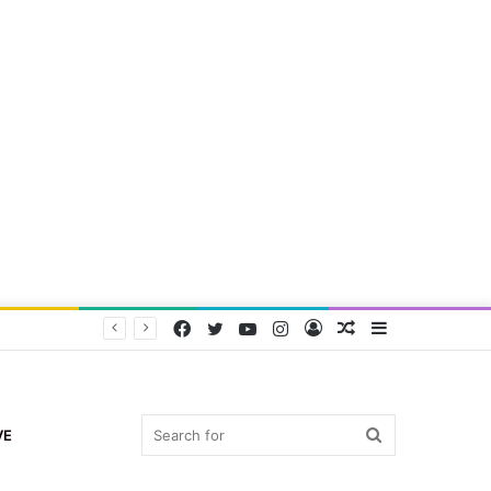
Facebook
Twitter
YouTube
Instagram
Log
Random
Sidebar
In
Article
Search
VE