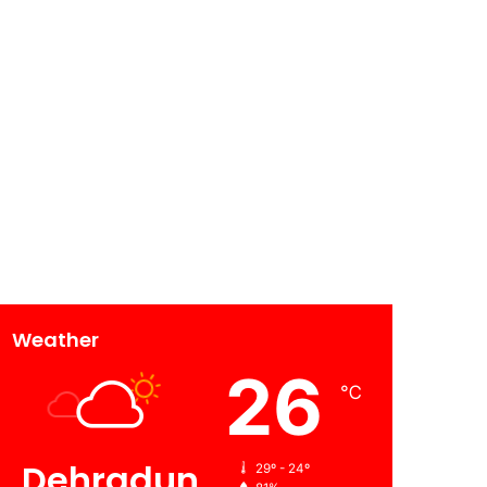
Weather
26
℃
Dehradun
29º - 24º