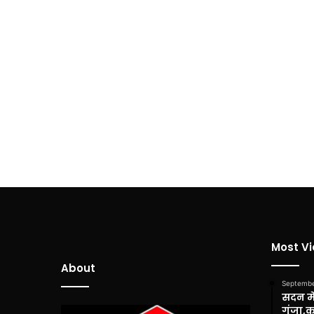
Most V
About
Septembe
सदन में
गूंजा,