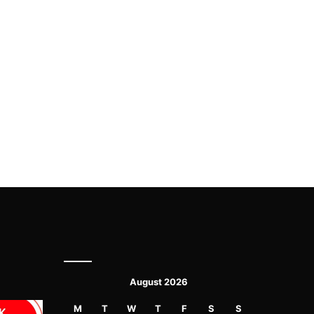
August 2026
M
T
W
T
F
S
S