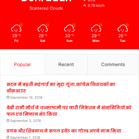
90%
0.76 km/h
Scattered Clouds
29
29
30
29
26
℃
℃
℃
℃
℃
Fri
Sat
Sun
Mon
Tue
Popular
Recent
Comments
सदन में बढ़ती महंगाई का मुद्दा गूंजा,कांग्रेस विधायकों का
वॉकआउट
September 19, 2018
बेबी रानी मौर्य ने जन्माष्टमी पर नारी निकेतन में संवासिनियों को
फल एवं मिष्ठान भेंट किया
September 3, 2018
प्रणब और शिबनाथ ने कपल इवेंट का गोल्ड अपने नाम किया
September 1, 2018