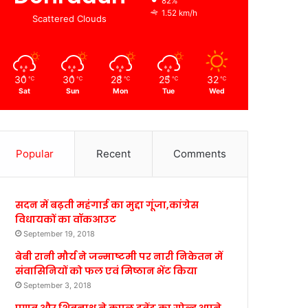
82%
1.52 km/h
Scattered Clouds
30
30
28
25
32
℃
℃
℃
℃
℃
Sat
Sun
Mon
Tue
Wed
Popular
Recent
Comments
सदन में बढ़ती महंगाई का मुद्दा गूंजा,कांग्रेस
विधायकों का वॉकआउट
September 19, 2018
बेबी रानी मौर्य ने जन्माष्टमी पर नारी निकेतन में
संवासिनियों को फल एवं मिष्ठान भेंट किया
September 3, 2018