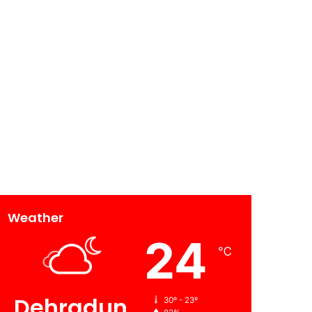
Weather
24
℃
Dehradun
30º - 23º