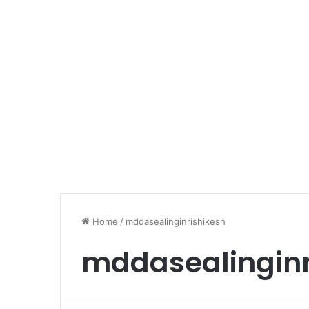
Home
/
mddasealinginrishikesh
mddasealinginr