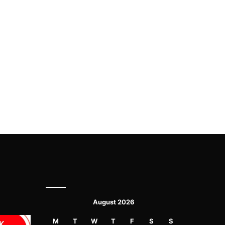
August 2026
M
T
W
T
F
S
S