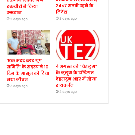
रक्तदान शिविर में 41
24×7 सतर्क रहने के
रक्तवीरों ने किया
निर्देश
रक्तदान
2 days ago
2 days ago
‘एक मदद ब्लड ग्रुप
4 अगस्त को “चेहलुम”
समिति’ के सदस्य ने 10
के जुलूस के दृष्टिगत
दिन के मासूम को दिया
देहरादून शहर में रहेगा
नया जीवन
डायवर्जन
3 days ago
4 days ago