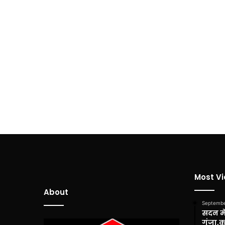
Most V
About
Septembe
सदन में
गूंजा,