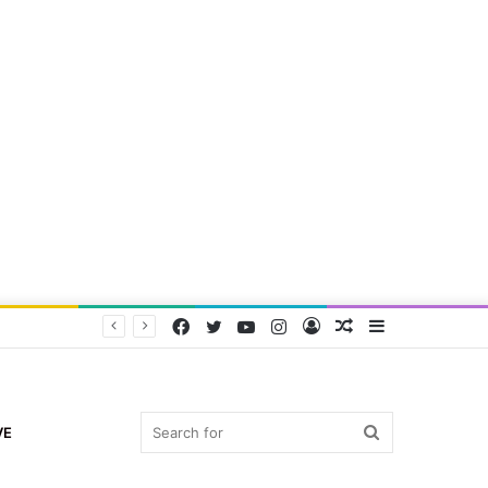
Facebook
Twitter
YouTube
Instagram
Log
Random
Sidebar
In
Article
Search
VE