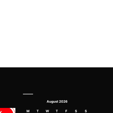
August 2026
M
T
W
T
F
S
S