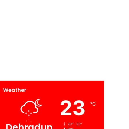
Weather
23
℃
Dehradun
29º - 23º