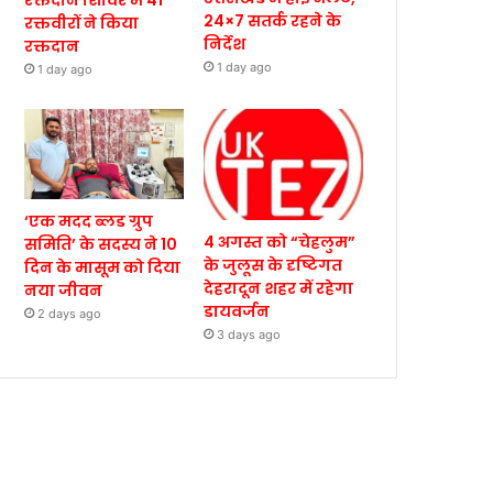
रक्तदान शिविर में 41
24×7 सतर्क रहने के
रक्तवीरों ने किया
निर्देश
रक्तदान
1 day ago
1 day ago
‘एक मदद ब्लड ग्रुप
4 अगस्त को “चेहलुम”
समिति’ के सदस्य ने 10
के जुलूस के दृष्टिगत
दिन के मासूम को दिया
देहरादून शहर में रहेगा
नया जीवन
डायवर्जन
2 days ago
3 days ago