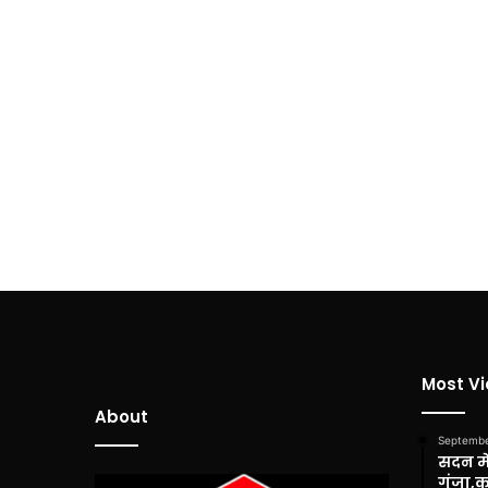
Most V
About
Septembe
सदन में
गूंजा,