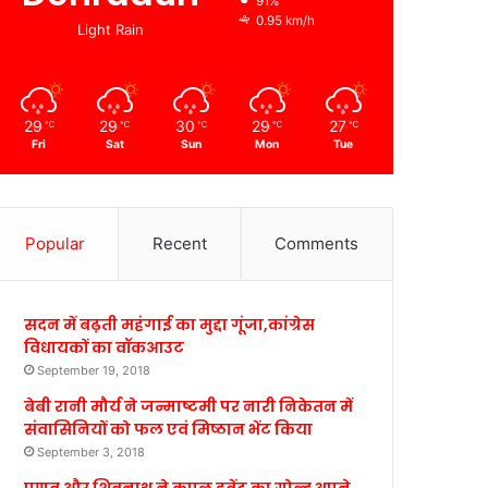
91%
0.95 km/h
Light Rain
29
29
30
29
27
℃
℃
℃
℃
℃
Fri
Sat
Sun
Mon
Tue
Popular
Recent
Comments
सदन में बढ़ती महंगाई का मुद्दा गूंजा,कांग्रेस
विधायकों का वॉकआउट
September 19, 2018
बेबी रानी मौर्य ने जन्माष्टमी पर नारी निकेतन में
संवासिनियों को फल एवं मिष्ठान भेंट किया
September 3, 2018