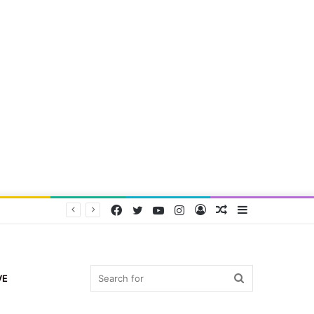
Facebook
Twitter
YouTube
Instagram
Log
Random
Sidebar
In
Article
Search
VE