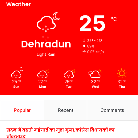
Weather
25
℃
Dehradun
25º - 23º
89%
0.97 km/h
Light Rain
25
27
26
32
32
℃
℃
℃
℃
℃
Sun
Mon
Tue
Wed
Thu
Popular
Recent
Comments
सदन में बढ़ती महंगाई का मुद्दा गूंजा,कांग्रेस विधायकों का
वॉकआउट