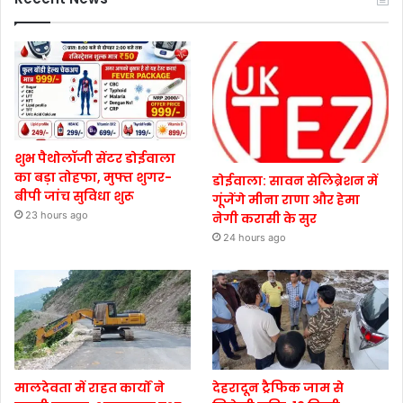
शुभ पैथोलॉजी सेंटर डोईवाला
का बड़ा तोहफा, मुफ्त शुगर-
डोईवाला: सावन सेलिब्रेशन में
बीपी जांच सुविधा शुरू
गूंजेंगे मीना राणा और हेमा
23 hours ago
नेगी करासी के सुर
24 hours ago
मालदेवता में राहत कार्यों ने
देहरादून ट्रैफिक जाम से