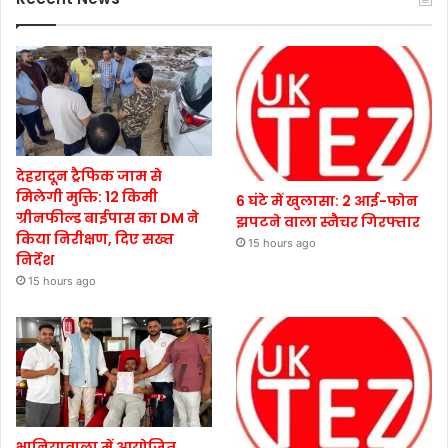
देहरादून ट्रैफिक जाम से
मिलेगी मुक्ति: 12 किमी
6 घंटे में खुलासा: 2 आई-फोन
ग्रीनफील्ड बाईपास का DM ने
झपटने वाला स्नैचर गिरफ्तार
किया निरीक्षण, दिए सख्त
15 hours ago
निर्देश
15 hours ago
भानियावाला में आयोजित