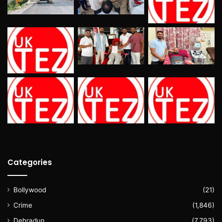
Categories
Bollywood
(21)
Crime
(1,846)
Dehradun
(7,793)