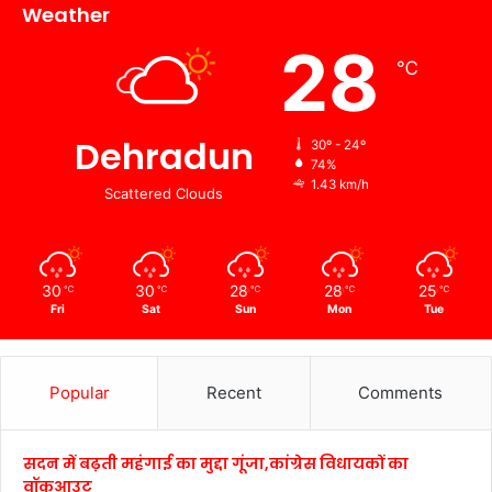
Weather
28
℃
Dehradun
30º - 24º
74%
1.43 km/h
Scattered Clouds
30
30
28
28
25
℃
℃
℃
℃
℃
Fri
Sat
Sun
Mon
Tue
Popular
Recent
Comments
सदन में बढ़ती महंगाई का मुद्दा गूंजा,कांग्रेस विधायकों का
वॉकआउट