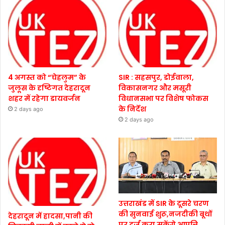
4 अगस्त को “चेहलुम” के
SIR : सहसपुर, डोईवाला,
जुलूस के दृष्टिगत देहरादून
विकासनगर और मसूरी
शहर में रहेगा डायवर्जन
विधानसभा पर विशेष फोकस
के निर्देश
2 days ago
2 days ago
उत्तराखंड में SIR के दूसरे चरण
की सुनवाई शुरू,नजदीकी बूथों
देहरादून में हादसा,पानी की
पर दर्ज करा सकेंगे आपत्ति