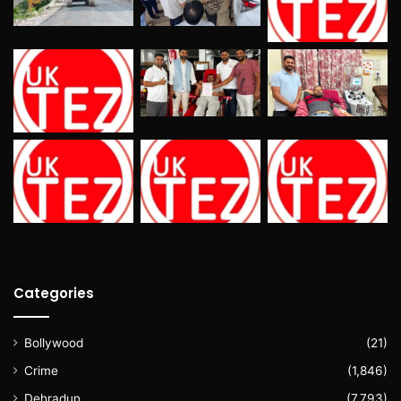
Categories
Bollywood
(21)
Crime
(1,846)
Dehradun
(7,793)