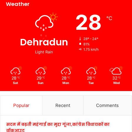
Weather
28
℃
Dehradun
28º - 24º
81%
1.75 km/h
Light Rain
28
29
28
28
32
℃
℃
℃
℃
℃
Sat
Sun
Mon
Tue
Wed
Popular
Recent
Comments
सदन में बढ़ती महंगाई का मुद्दा गूंजा,कांग्रेस विधायकों का
वॉकआउट