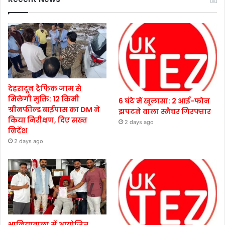
देहरादून ट्रैफिक जाम से
मिलेगी मुक्ति: 12 किमी
6 घंटे में खुलासा: 2 आई-फोन
ग्रीनफील्ड बाईपास का DM ने
झपटने वाला स्नैचर गिरफ्तार
किया निरीक्षण, दिए सख्त
2 days ago
निर्देश
2 days ago
भानियावाला में आयोजित