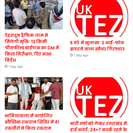
देहरादून ट्रैफिक जाम से
मिलेगी मुक्ति: 12 किमी
6 घंटे में खुलासा: 2 आई-फोन
ग्रीनफील्ड बाईपास का DM ने
झपटने वाला स्नैचर गिरफ्तार
किया निरीक्षण, दिए सख्त
1 day ago
निर्देश
1 day ago
भानियावाला में आयोजित
स्वैच्छिक रक्तदान शिविर में 41
भारी वर्षा को लेकर उत्तराखंड में
रक्तवीरों ने किया रक्तदान
हाई अलर्ट, 24×7 सतर्क रहने के