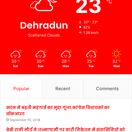
23
℃
Dehradun
30º - 23º
82%
1.38 km/h
Scattered Clouds
30
30
28
25
32
℃
℃
℃
℃
℃
Sat
Sun
Mon
Tue
Wed
Popular
Recent
Comments
सदन में बढ़ती महंगाई का मुद्दा गूंजा,कांग्रेस विधायकों का
वॉकआउट
September 19, 2018
बेबी रानी मौर्य ने जन्माष्टमी पर नारी निकेतन में संवासिनियों को