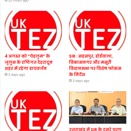
20 hours ago
4 अगस्त को “चेहलुम” के
SIR : सहसपुर, डोईवाला,
जुलूस के दृष्टिगत देहरादून
विकासनगर और मसूरी
शहर में रहेगा डायवर्जन
विधानसभा पर विशेष फोकस
के निर्देश
3 days ago
3 days ago
उत्तराखंड में SIR के दूसरे चरण