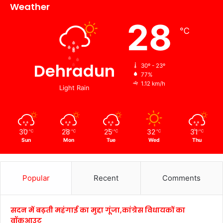
Weather
28
℃
Dehradun
30º - 23º
77%
1.12 km/h
Light Rain
30
28
25
32
31
℃
℃
℃
℃
℃
Sun
Mon
Tue
Wed
Thu
Popular
Recent
Comments
सदन में बढ़ती महंगाई का मुद्दा गूंजा,कांग्रेस विधायकों का
वॉकआउट