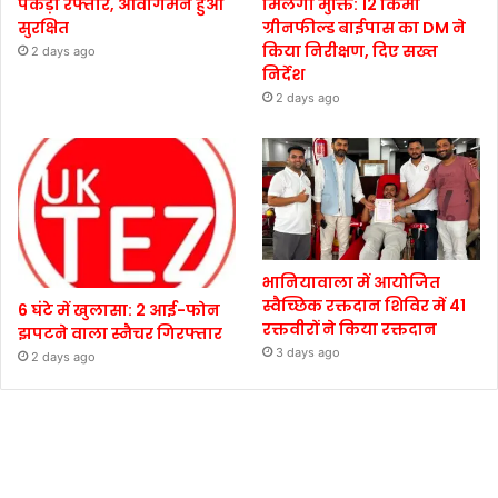
पकड़ी रफ्तार, आवागमन हुआ
मिलेगी मुक्ति: 12 किमी
सुरक्षित
ग्रीनफील्ड बाईपास का DM ने
किया निरीक्षण, दिए सख्त
2 days ago
निर्देश
2 days ago
भानियावाला में आयोजित
स्वैच्छिक रक्तदान शिविर में 41
6 घंटे में खुलासा: 2 आई-फोन
रक्तवीरों ने किया रक्तदान
झपटने वाला स्नैचर गिरफ्तार
3 days ago
2 days ago