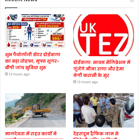
शुभ पैथोलॉजी सेंटर डोईवाला
का बड़ा तोहफा, मुफ्त शुगर-
डोईवाला: सावन सेलिब्रेशन में
बीपी जांच सुविधा शुरू
गूंजेंगे मीना राणा और हेमा
13 hours ago
नेगी करासी के सुर
13 hours ago
मालदेवता में राहत कार्यों ने
देहरादून ट्रैफिक जाम से