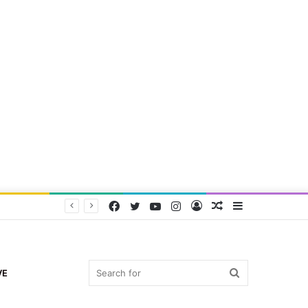
Facebook
Twitter
YouTube
Instagram
Log
Random
Sidebar
In
Article
Search
VE