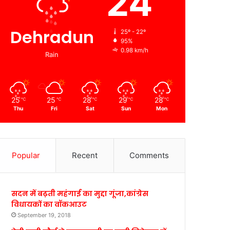
24
Dehradun
25º - 22º
95%
0.98 km/h
Rain
25
25
28
29
28
℃
℃
℃
℃
℃
Thu
Fri
Sat
Sun
Mon
Popular
Recent
Comments
सदन में बढ़ती महंगाई का मुद्दा गूंजा,कांग्रेस
विधायकों का वॉकआउट
September 19, 2018