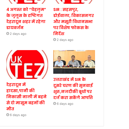
4 अगस्त को “चेहलुम”
SIR : सहसपुर,
के जुलूस के दृष्टिगत
डोईवाला, विकासनगर
देहरादून शहर में रहेगा
और मसूरी विधानसभा
डायवर्जन
पर विशेष फोकस के
निर्देश
2 days ago
2 days ago
उत्तराखंड में SIR के
देहरादून में
दूसरे चरण की सुनवाई
हादसा,पानी की
शुरू,नजदीकी बूथों पर
निकासी नाली में बहने
दर्ज करा सकेंगे आपत्ति
से दो मासूम बहनों की
6 days ago
मौत
6 days ago