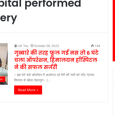
ital performed
gery
UK Tez
October 26, 2023
148
गुब्बारे की तरह फूल गई नस तो 6 घंटे
चला ऑपरेशन, हिमालयन हॉस्पिटल
ने की सफल सर्जरी
– छह घंटे चले ऑपरेशन में आओरटा एवं पैरों की नसों को स्टेंट ग्राफ्ट
un
सिस्टम से खोला देहरादून : (…
Read More »