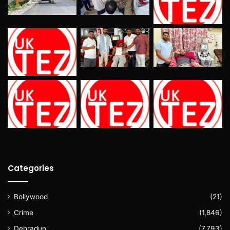
Categories
Bollywood
(21)
Crime
(1,846)
Dehradun
(7,793)