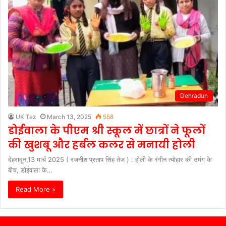
Dehradun
UK Tez
March 13, 2025
558
डोईवाला के पीएम श्री स्कूल में छात्रों ने फूलों
की खुशबू और हर्बल कलर से मनायी होली
देहरादून,13 मार्च 2025 ( रजनीश प्रताप सिंह तेज ) : होली के रंगीन त्योहार की उमंग के
बीच, डोईवाला के…
Read More »