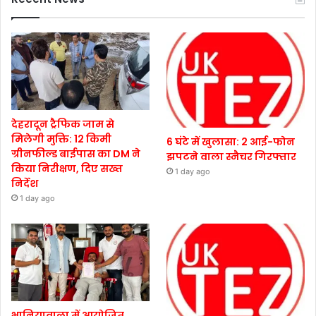
देहरादून ट्रैफिक जाम से
मिलेगी मुक्ति: 12 किमी
6 घंटे में खुलासा: 2 आई-फोन
ग्रीनफील्ड बाईपास का DM ने
झपटने वाला स्नैचर गिरफ्तार
किया निरीक्षण, दिए सख्त
1 day ago
निर्देश
1 day ago
भानियावाला में आयोजित