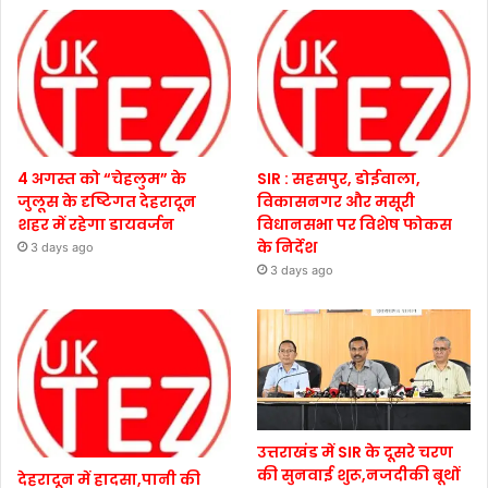
4 अगस्त को “चेहलुम” के
SIR : सहसपुर, डोईवाला,
जुलूस के दृष्टिगत देहरादून
विकासनगर और मसूरी
शहर में रहेगा डायवर्जन
विधानसभा पर विशेष फोकस
के निर्देश
3 days ago
3 days ago
उत्तराखंड में SIR के दूसरे चरण
की सुनवाई शुरू,नजदीकी बूथों
देहरादून में हादसा,पानी की