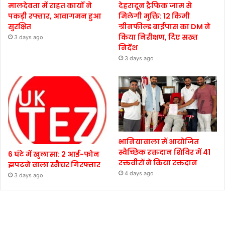
मालदेवता में राहत कार्यों ने
देहरादून ट्रैफिक जाम से
पकड़ी रफ्तार, आवागमन हुआ
मिलेगी मुक्ति: 12 किमी
सुरक्षित
ग्रीनफील्ड बाईपास का DM ने
किया निरीक्षण, दिए सख्त
3 days ago
निर्देश
3 days ago
भानियावाला में आयोजित
स्वैच्छिक रक्तदान शिविर में 41
6 घंटे में खुलासा: 2 आई-फोन
रक्तवीरों ने किया रक्तदान
झपटने वाला स्नैचर गिरफ्तार
4 days ago
3 days ago