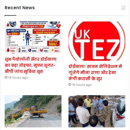
Recent News
शुभ पैथोलॉजी सेंटर डोईवाला
का बड़ा तोहफा, मुफ्त शुगर-
डोईवाला: सावन सेलिब्रेशन में
बीपी जांच सुविधा शुरू
गूंजेंगे मीना राणा और हेमा
16 hours ago
नेगी करासी के सुर
16 hours ago