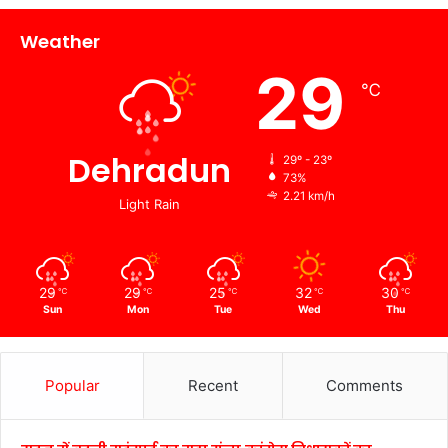
Weather
29
℃
Dehradun
29º - 23º
73%
2.21 km/h
Light Rain
29
29
25
32
30
℃
℃
℃
℃
℃
Sun
Mon
Tue
Wed
Thu
Popular
Recent
Comments