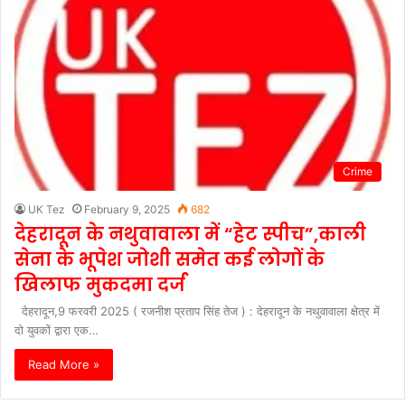
Crime
UK Tez
February 9, 2025
682
देहरादून के नथुवावाला में “हेट स्पीच”,काली
सेना के भूपेश जोशी समेत कई लोगों के
खिलाफ मुकदमा दर्ज
देहरादून,9 फरवरी 2025 ( रजनीश प्रताप सिंह तेज ) : देहरादून के नथुवावाला क्षेत्र में
दो युवकों द्वारा एक…
Read More »