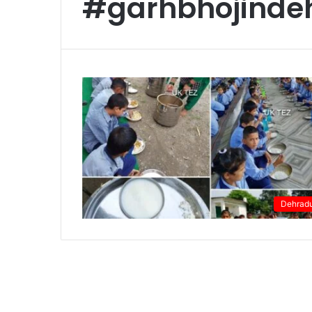
#garhbhojinde
Dehrad