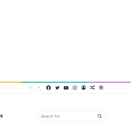
Facebook
Twitter
YouTube
Instagram
Log
Random
Sidebar
In
Article
Search
VE