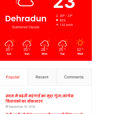
23
Dehradun
30º - 23º
82%
1.52 km/h
Scattered Clouds
30
30
28
25
32
℃
℃
℃
℃
℃
Sat
Sun
Mon
Tue
Wed
Popular
Recent
Comments
सदन में बढ़ती महंगाई का मुद्दा गूंजा,कांग्रेस
विधायकों का वॉकआउट
September 19, 2018