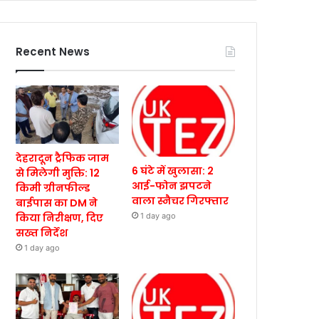
Recent News
देहरादून ट्रैफिक जाम
6 घंटे में खुलासा: 2
से मिलेगी मुक्ति: 12
आई-फोन झपटने
किमी ग्रीनफील्ड
वाला स्नैचर गिरफ्तार
बाईपास का DM ने
किया निरीक्षण, दिए
1 day ago
सख्त निर्देश
1 day ago