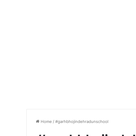
Home
/
#garhbhojindehradunschool