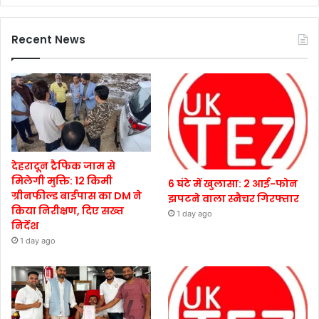
Recent News
देहरादून ट्रैफिक जाम से
मिलेगी मुक्ति: 12 किमी
6 घंटे में खुलासा: 2 आई-फोन
ग्रीनफील्ड बाईपास का DM ने
झपटने वाला स्नैचर गिरफ्तार
किया निरीक्षण, दिए सख्त
1 day ago
निर्देश
1 day ago