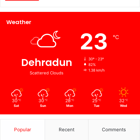
Weather
23
℃
Dehradun
30º - 23º
82%
1.38 km/h
Scattered Clouds
30
30
28
25
32
℃
℃
℃
℃
℃
Sat
Sun
Mon
Tue
Wed
Popular
Recent
Comments