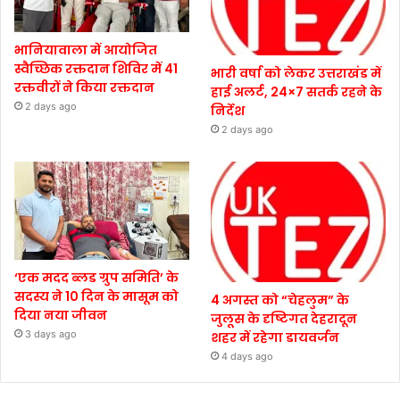
भानियावाला में आयोजित
स्वैच्छिक रक्तदान शिविर में 41
भारी वर्षा को लेकर उत्तराखंड में
रक्तवीरों ने किया रक्तदान
हाई अलर्ट, 24×7 सतर्क रहने के
2 days ago
निर्देश
2 days ago
‘एक मदद ब्लड ग्रुप समिति’ के
सदस्य ने 10 दिन के मासूम को
4 अगस्त को “चेहलुम” के
दिया नया जीवन
जुलूस के दृष्टिगत देहरादून
3 days ago
शहर में रहेगा डायवर्जन
4 days ago