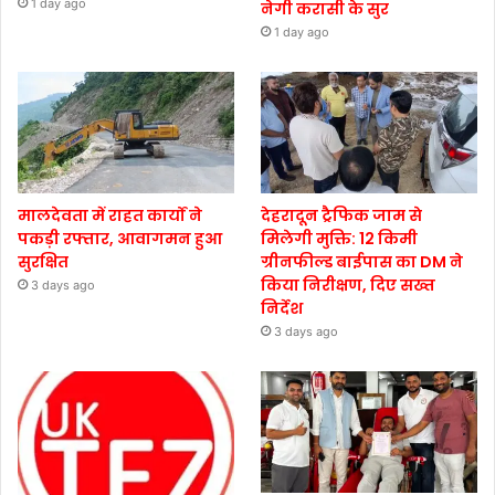
1 day ago
नेगी करासी के सुर
1 day ago
मालदेवता में राहत कार्यों ने
देहरादून ट्रैफिक जाम से
पकड़ी रफ्तार, आवागमन हुआ
मिलेगी मुक्ति: 12 किमी
सुरक्षित
ग्रीनफील्ड बाईपास का DM ने
किया निरीक्षण, दिए सख्त
3 days ago
निर्देश
3 days ago