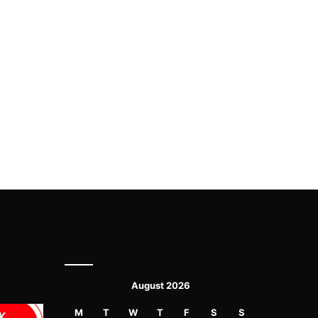
August 2026
M
T
W
T
F
S
S