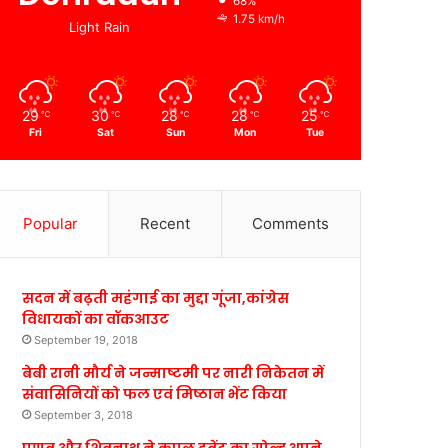
68%
1.75 km/h
Light Rain
29
30
28
28
25
℃
℃
℃
℃
℃
Fri
Sat
Sun
Mon
Tue
Popular
Recent
Comments
सदन में बढ़ती महंगाई का मुद्दा गूंजा,कांग्रेस
विधायकों का वॉकआउट
September 19, 2018
बेबी रानी मौर्य ने जन्माष्टमी पर नारी निकेतन में
संवासिनियों को फल एवं मिष्ठान भेंट किया
September 3, 2018