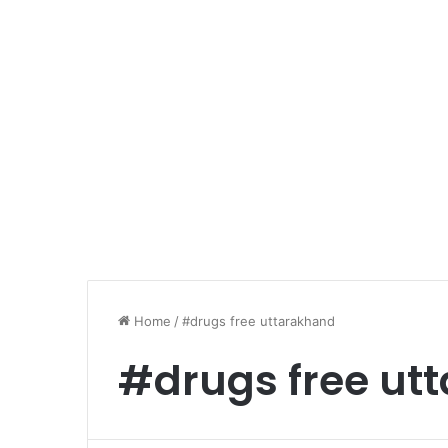
Home
/
#drugs free uttarakhand
#drugs free ut