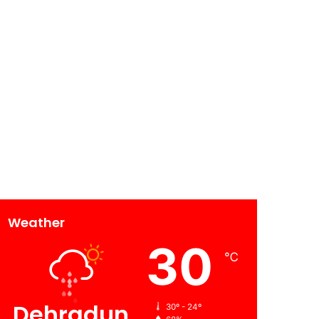
Weather
30
℃
Dehradun
30º - 24º