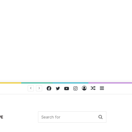
Facebook
Twitter
YouTube
Instagram
Log
Random
Sidebar
In
Article
Search
VE