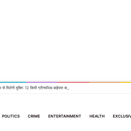
म से मिलेगी मुक्ति: 12 किमी ग्रीनफील्ड बाईपास का DM ने किया निरीक्षण, दिए सख्त निर्देश
POLITICS
CRIME
ENTERTAINMENT
HEALTH
EXCLUSI