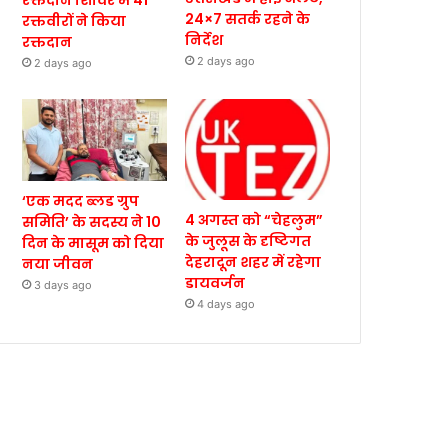
रक्तदान शिविर में 41
24×7 सतर्क रहने के
रक्तवीरों ने किया
निर्देश
रक्तदान
2 days ago
2 days ago
‘एक मदद ब्लड ग्रुप
4 अगस्त को “चेहलुम”
समिति’ के सदस्य ने 10
के जुलूस के दृष्टिगत
दिन के मासूम को दिया
देहरादून शहर में रहेगा
नया जीवन
डायवर्जन
3 days ago
4 days ago