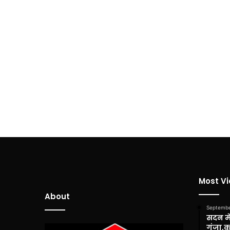
Most V
About
Septembe
सदन में
गूंजा,