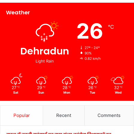
Weather
26
℃
Dehradun
27º - 24º
90%
0.82 km/h
Light Rain
27
29
28
26
32
℃
℃
℃
℃
℃
Sat
Sun
Mon
Tue
Wed
Popular
Recent
Comments