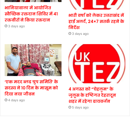
भानियावाला में आयोजित
स्वैच्छिक रक्तदान शिविर में 41
भारी वर्षा को लेकर उत्तराखंड में
रक्तवीरों ने किया रक्तदान
हाई अलर्ट, 24×7 सतर्क रहने के
3 days ago
निर्देश
3 days ago
‘एक मदद ब्लड ग्रुप समिति’ के
सदस्य ने 10 दिन के मासूम को
4 अगस्त को “चेहलुम” के
दिया नया जीवन
जुलूस के दृष्टिगत देहरादून
4 days ago
शहर में रहेगा डायवर्जन
5 days ago