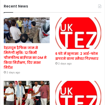
Recent News
देहरादून ट्रैफिक जाम से
मिलेगी मुक्ति: 12 किमी
6 घंटे में खुलासा: 2 आई-फोन
ग्रीनफील्ड बाईपास का DM ने
झपटने वाला स्नैचर गिरफ्तार
किया निरीक्षण, दिए सख्त
2 days ago
निर्देश
2 days ago